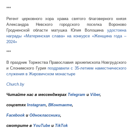
***
Регент церковного хора храма святого благоверного князя
Александра Невского городского поселка Вороново
Гродненской области матушка Юлия Волошина
удостоена
награды «Материнская слава» на конкурсе «Женщина года –
2024»
***
В праздник Торжества Православия архиепископа Новгрудского
и Слонимского Гурия
поздравили с 35-летием наместнического
служения в Жировичском монастыре
Church.by
Читайте нас в мессенджерах
Telegram
и
Viber
,
соцсетях
Instagram
,
ВКонтакте
,
Facebook
и
Одноклассники
,
смотрите в
YouTube
и
TikTok