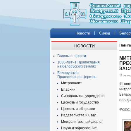
Новости
Синод
Белор
Навига
НОВОСТИ
Главные новости
МИТ
1030-летие Православия
ПРЕ
на белорусских землях
ЗАС
Белорусская
11 янва
Православная Церковь
Митрополит
11 янв
митроп
Епархии
Белар
Синодальные учреждения
города
Церковь и государство
Церковь и общество
Фото:
Издательства и СМИ
Межрелигиозный диалог
Наука и образование