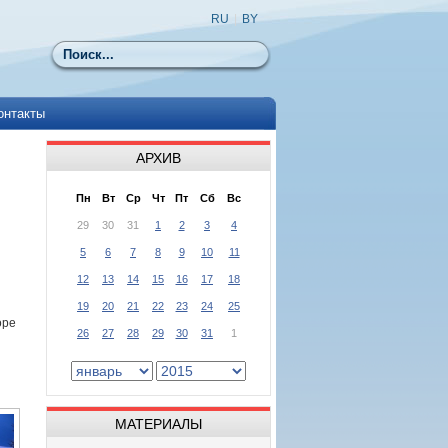
RU
|
BY
Поиск
онтакты
АРХИВ
Пн
Вт
Ср
Чт
Пт
Сб
Вс
29
30
31
1
2
3
4
5
6
7
8
9
10
11
12
13
14
15
16
17
18
19
20
21
22
23
24
25
оре
26
27
28
29
30
31
1
МАТЕРИАЛЫ