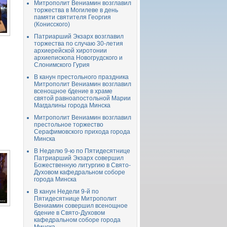
Митрополит Вениамин возглавил
торжества в Могилеве в день
памяти святителя Георгия
(Конисского)
Патриарший Экзарх возглавил
торжества по случаю 30-летия
архиерейской хиротонии
архиепископа Новогрудского и
Слонимского Гурия
В канун престольного праздника
Митрополит Вениамин возглавил
всенощное бдение в храме
святой равноапостольной Марии
Магдалины города Минска
Митрополит Вениамин возглавил
престольное торжество
Серафимовского прихода города
Минска
В Неделю 9-ю по Пятидесятнице
Патриарший Экзарх совершил
Божественную литургию в Свято-
Духовом кафедральном соборе
города Минска
В канун Недели 9-й по
Пятидесятнице Митрополит
Вениамин совершил всенощное
бдение в Свято-Духовом
кафедральном соборе города