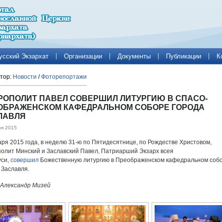
усский Экзархат
Организации
Документы
Публикации
К
тор:
Новости
/
Фоторепортажи
РОПОЛИТ ПАВЕЛ СОВЕРШИЛ ЛИТУРГИЮ В СПАСО-
ОБРАЖЕНСКОМ КАФЕДРАЛЬНОМ СОБОРЕ ГОРОДА
ЛАВЛЯ
ря 2015
аря 2015 года, в неделю 31-ю по Пятидесятнице, по Рождестве Христовом,
олит Минский и Заславский Павел, Патриарший Экзарх всея
уси,
совершил
Божественную литургию в Преображенском кафедральном соб
 Заславля.
 Александр Мизей