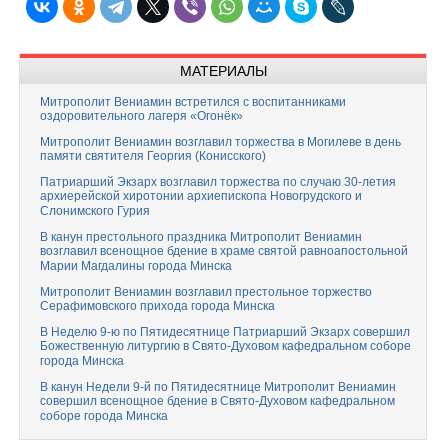
МАТЕРИАЛЫ
Митрополит Вениамин встретился с воспитанниками
оздоровительного лагеря «Огонёк»
Митрополит Вениамин возглавил торжества в Могилеве в день
памяти святителя Георгия (Конисского)
Патриарший Экзарх возглавил торжества по случаю 30-летия
архиерейской хиротонии архиепископа Новогрудского и
Слонимского Гурия
В канун престольного праздника Митрополит Вениамин
возглавил всенощное бдение в храме святой равноапостольной
Марии Магдалины города Минска
Митрополит Вениамин возглавил престольное торжество
Серафимовского прихода города Минска
В Неделю 9-ю по Пятидесятнице Патриарший Экзарх совершил
Божественную литургию в Свято-Духовом кафедральном соборе
города Минска
В канун Недели 9-й по Пятидесятнице Митрополит Вениамин
совершил всенощное бдение в Свято-Духовом кафедральном
соборе города Минска