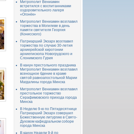
Митрополит Вениамин
встретился с воспитанниками
оздоровительного лагеря
«Огонёк»
Митрополит Вениамин возглавил
торжества в Могилеве в день
памяти святителя Георгия
(Конисского)
Патриарший Экзарх возглавил
торжества по случаю 30-летия
архиерейской хиротонии
архиепископа Новогрудского и
Слонимского Гурия
В канун престольного праздника
Митрополит Вениамин возглавил
всенощное бдение в храме
святой равноапостольной Марии
Магдалины города Минска
Митрополит Вениамин возглавил
престольное торжество
Серафимовского прихода города
Минска
В Неделю 9-ю по Пятидесятнице
Патриарший Экзарх совершил
Божественную литургию в Свято-
Духовом кафедральном соборе
города Минска
В канун Недели 9-й по