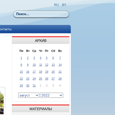
RU
|
BY
Поиск
онтакты
АРХИВ
Пн
Вт
Ср
Чт
Пт
Сб
Вс
1
2
3
4
5
6
7
8
9
10
11
12
13
14
15
16
17
18
19
20
21
22
23
24
25
26
27
28
29
30
31
1
2
3
4
МАТЕРИАЛЫ