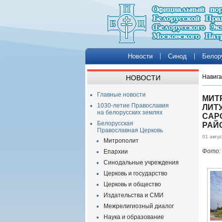
Новости
Синод
Белор
Навига
НОВОСТИ
Главные новости
МИТ
1030-летие Православия
ЛИТ
на белорусских землях
САР
Белорусская
РАЙ
Православная Церковь
01 авгу
Митрополит
Фото:
Епархии
Синодальные учреждения
Церковь и государство
Церковь и общество
Издательства и СМИ
Межрелигиозный диалог
Наука и образование