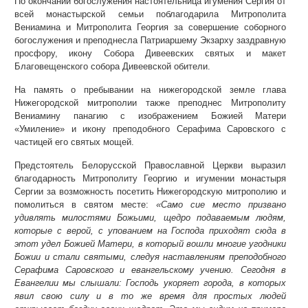
По окончании богослужения настоятельница игумения Сергия от
всей монастырской семьи поблагодарила Митрополита
Вениамина и Митрополита Георгия за совершение соборного
богослужения и преподнесла Патриаршему Экзарху заздравную
просфору, икону Собора Дивеевских святых и макет
Благовещенского собора Дивеевской обители.
На память о пребывании на нижегородской земле глава
Нижегородской митрополии также преподнес Митрополиту
Вениамину панагию с изображением Божией Матери
«Умиление» и икону преподобного Серафима Саровского с
частицей его святых мощей.
Предстоятель Белорусской Православной Церкви выразил
благодарность Митрополиту Георгию и игумении монастыря
Сергии за возможность посетить Нижегородскую митрополию и
помолиться в святом месте:
«Само сие место призвано
удивлять милостями Божьими, щедро подаваемым людям,
которые с верой, с упованием на Господа приходят сюда в
этот удел Божией Матери, в который вошли многие угодники
Божии и стали святыми, следуя наставлениям преподобного
Серафима Саровского и евангельскому учению. Сегодня в
Евангелии мы слышали: Господь укоряет города, в которых
явил свою силу и в то же время для простых людей