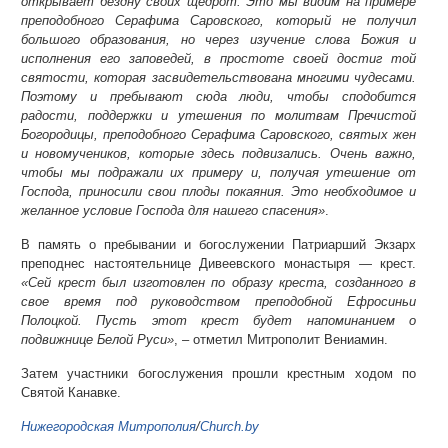
открывает бездну своих щедрот. Это мы видим на примере
преподобного Серафима Саровского, который не получил
большого образования, но через изучение слова Божия и
исполнения его заповедей, в простоте своей достиг той
святости, которая засвидетельствована многими чудесами.
Поэтому и пребывают сюда люди, чтобы сподобится
радости, поддержки и утешения по молитвам Пречистой
Богородицы, преподобного Серафима Саровского, святых жен
и новомучеников, которые здесь подвизались. Очень важно,
чтобы мы подражали их примеру и, получая утешение от
Господа, приносили свои плоды покаяния. Это необходимое и
желанное условие Господа для нашего спасения»
.
В память о пребывании и богослужении Патриарший Экзарх
преподнес настоятельнице Дивеевского монастыря — крест.
«Сей крест был изготовлен по образу креста, созданного в
свое время под руководством преподобной Ефросиньи
Полоцкой. Пусть этот крест будет напоминанием о
подвижнице Белой Руси»
, – отметил Митрополит Вениамин.
Затем участники богослужения прошли крестным ходом по
Святой Канавке.
Нижегородская Митрополия
/
Church.by