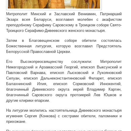
Митрополит Минский и Заславский Вениамин, Патриарший
Экзарх всея Беларуси, возглавил молебен с акафистом
преподобному Серафиму Саровскому в Троицком соборе Свято-
Троицкого Серафимо-Дивеевского женского монастыря.
Затем в Благовещенском соборе обители состоялась
Божественная литургия, которую возглавил Предстоятель
Белорусской Православной Церкви.
Его Высокопреосвященству сослужили: Митрополит
Нижегородский и Арзамасский Георгий, епископ Выксунский и
Павловский Варнава, епископ Лысковский и Лукояновский
Силуан, епископ Дальнеконстантиновский Филарет, епископ
Балахнинский Илия, епископ Сормовский Иннокентий,
благочинный Дивеевского округа иерей Владимир Каргин,
благочинный Саровского округа протоиерей Лев Юшков и
другие клирики епархии.
На литургии молились настоятельница Дивеевского монастыря
игумения Сергия (Конкова) с сестрами обители, паломники и
прихожане.