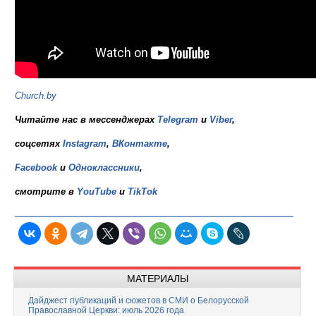
Church.by
Читайте нас в мессенджерах
Telegram
и
Viber
,
соцсетях
Instagram
,
ВКонтакте
,
Facebook
и
Одноклассники
,
смотрите в
YouTube
и
TikTok
МАТЕРИАЛЫ
Дайджест публикаций и сюжетов в СМИ о Белорусской
Православной Церкви: июль 2026 года