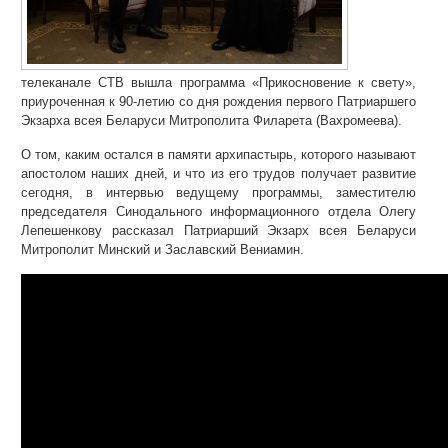
телеканале СТВ вышла программа «Прикосновение к свету»,
приуроченная к 90-летию со дня рождения первого Патриаршего
Экзарха всея Беларуси Митрополита Филарета (Вахромеева).
О том, каким остался в памяти архипастырь, которого называют
апостолом наших дней, и что из его трудов получает развитие
сегодня, в интервью ведущему программы, заместителю
председателя Синодального информационного отдела Олегу
Лепешенкову рассказал Патриарший Экзарх всея Беларуси
Митрополит Минский и Заславский Вениамин.