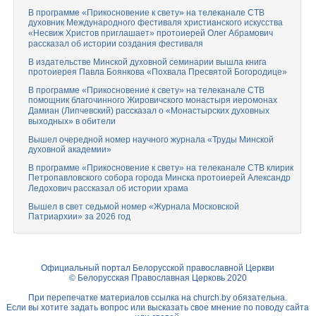
В программе «Прикосновение к свету» на телеканале СТВ
духовник Международного фестиваля христианского искусства
«Несвиж Христов приглашает» протоиерей Олег Абрамович
рассказал об истории создания фестиваля
В издательстве Минской духовной семинарии вышла книга
протоиерея Павла Боянкова «Похвала Пресвятой Богородице»
В программе «Прикосновение к свету» на телеканале СТВ
помощник благочинного Жировичского монастыря иеромонах
Дамиан (Липчевский) рассказал о «Монастырских духовных
выходных» в обители
Вышел очередной номер научного журнала «Труды Минской
духовной академии»
В программе «Прикосновение к свету» на телеканале СТВ клирик
Петропавловского собора города Минска протоиерей Александр
Ледохович рассказал об истории храма
Вышел в свет седьмой номер «Журнала Московской
Патриархии» за 2026 год
Официальный портал Белорусской православной Церкви
© Белорусская Православная Церковь 2020
При перепечатке материалов ссылка на
church.by
обязательна.
Если вы хотите задать вопрос или высказать свое мнение по поводу сайта