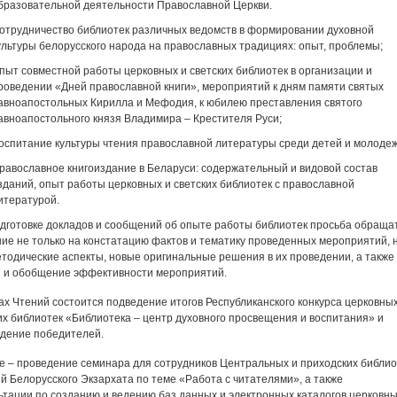
бразовательной деятельности Православной Церкви.
отрудничество библиотек различных ведомств в формировании духовной
ультуры белорусского народа на православных традициях: опыт, проблемы;
пыт совместной работы церковных и светских библиотек в организации и
роведении «Дней православной книги», мероприятий к дням памяти святых
авноапостольных Кирилла и Мефодия, к юбилею преставления святого
авноапостольного князя Владимира – Крестителя Руси;
оспитание культуры чтения православной литературы среди детей и молодеж
равославное книгоиздание в Беларуси: содержательный и видовой состав
зданий, опыт работы церковных и светских библиотек с православной
итературой.
дготовке докладов и сообщений об опыте работы библиотек просьба обраща
ие не только на констатацию фактов и тематику проведенных мероприятий, 
етодические аспекты, новые оригинальные решения в их проведении, а также
 и обобщение эффективности мероприятий.
ах Чтений состоится подведение итогов Республиканского конкурса церковных
их библиотек «Библиотека – центр духовного просвещения и воспитания» и
дение победителей.
е – проведение семинара для сотрудников Центральных и приходских библио
й Белорусского Экзархата по теме «Работа с читателями», а также
ьтации по созданию и ведению баз данных и электронных каталогов церковн