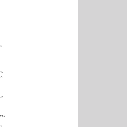
и;
ть
но
 и
тек
ых