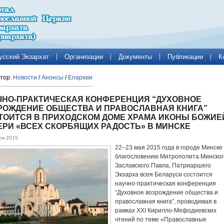
усский Экзархат
Организации
Документы
Публикации
К
тор:
Новости
/
Анонсы
/
Епархии
ЧНО-ПРАКТИЧЕСКАЯ КОНФЕРЕНЦИЯ “ДУХОВНОЕ
РОЖДЕНИЕ ОБЩЕСТВА И ПРАВОСЛАВНАЯ КНИГА”
ТОИТСЯ В ПРИХОДСКОМ ДОМЕ ХРАМА ИКОНЫ БОЖИЕ
ЕРИ «ВСЕХ СКОРБЯЩИХ РАДОСТЬ» В МИНСКЕ
ля 2015
22–23 мая 2015 года в городе Минске
благословению Митрополита Минског
Заславского Павла, Патриаршего
Экзарха всея Беларуси состоится
научно-практическая конференция
“Духовное возрождение общества и
православная книга”, проводимая в
рамках ХXI Кирилло-Мефодиевских
чтений по теме «Православные