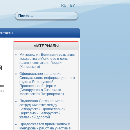
RU
|
BY
Поиск
онтакты
МАТЕРИАЛЫ
Митрополит Вениамин возглавил
торжества в Могилеве в день
памяти святителя Георгия
(Конисского)
Й
Официальное заявление
Синодального информационного
отдела Белорусской
 по
Православной Церкви
(Белорусского Экзархата
о и
Московского Патриархата)
Подписано Соглашение о
сотрудничестве между
Белорусской Православной
Церковью и Белорусской
железной дорогой
Продолжается прием заявок и
конкурсных работ на участие в