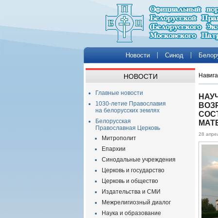
Новости
Синод
Белор
Навига
НОВОСТИ
Главные новости
НАУ
1030-летие Православия
ВОЗ
на белорусских землях
СОС
Белорусская
МАТ
Православная Церковь
28 апре
Митрополит
Епархии
Синодальные учреждения
Церковь и государство
Церковь и общество
Издательства и СМИ
Межрелигиозный диалог
Наука и образование