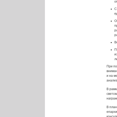
о
С
к
О
п
р
р
В
П
и
л
При по
вниман
и на м
анализ
В рамк
светск
награж
В план
епархи
консул