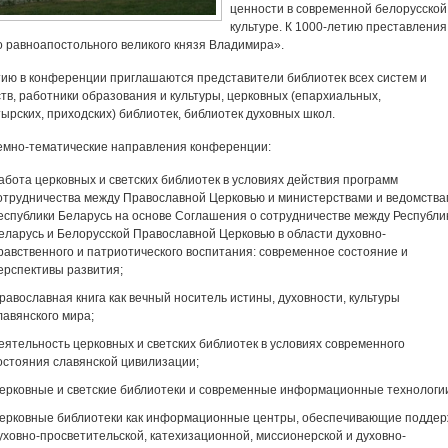
ценности в современной белорусской
культуре. К 1000-летию преставления
о равноапостольного великого князя Владимира».
тию в конференции приглашаются представители библиотек всех систем и
тв, работники образования и культуры, церковных (епархиальных,
ырских, приходских) библиотек, библиотек духовных школ.
мно-тематические направления конференции:
абота церковных и светских библиотек в условиях действия программ
отрудничества между Православной Церковью и министерствами и ведомств
еспублики Беларусь на основе Соглашения о сотрудничестве между Республи
еларусь и Белорусской Православной Церковью в области духовно-
равственного и патриотического воспитания: современное состояние и
ерспективы развития;
равославная книга как вечный носитель истины, духовности, культуры
лавянского мира;
еятельность церковных и светских библиотек в условиях современного
остояния славянской цивилизации;
ерковные и светские библиотеки и современные информационные технологи
ерковные библиотеки как информационные центры, обеспечивающие поддер
уховно-просветительской, катехизационной, миссионерской и духовно-