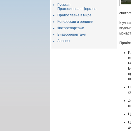
Русская
Православная Церковь
святог
Православие в мире
Конфессии и религии
К учас
Фоторепортажи
ведомс
монаст
Видеорепортажи
Анонсы
Пробле
Р
с
Р
Б
н
п
П
с
Д
с
Ц
Ц
д