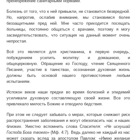
пренебрежение санитарными нормами.
Болезнь от того, что к ней привыкли, не становится безвредной.
Но, напротив, ослабив внимание, мы становимся более
беззащитными пред ней. Мне часто приходится посещать
больницы, постоянно общаться с врачами, поэтому я могу
засвидетельствовать, что ситуация на данный момент очень
непростая.
Всё это является для христианина, в первую очередь,
побуждением усилить молитву: и домашнюю, и
общецерковную. Обращение ко Господу, чтение Священного
Писания, участие в таинствах, осознанная духовная жизнь
должны быть основой нашего противостояния любым
испытаниям.
Испокон веков наши предки во время болезней и эпидемий
усиливали духовную составляющую своей жизни. Все это
привлекало милость Божию и отводило бедствия.
При этом не следует забывать о мерах, которые снижают риск
распространения заболевания и могут обезопасить нас и наших
близких. Уместно вспомнить слова Спасителя:
«Не искушай
Господа Бога твоего»
(Мф. 4:7). Ведь далеко не каждый из нас
может сказать вслед за апостолом Павлом:
«Имею желание