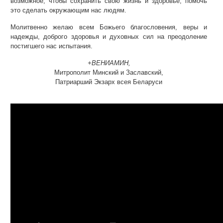
возможное, чтобы сохранить свою жизнь и здоровье, помочь
это сделать окружающим нас людям.
Молитвенно желаю всем Божьего благословения, веры и
надежды, доброго здоровья и духовных сил на преодоление
постигшего нас испытания.
+ВЕНИАМИН,
Митрополит Минский и Заславский,
Патриарший Экзарх всея Беларуси