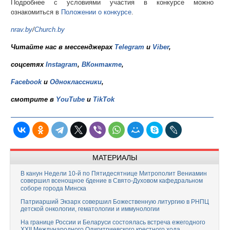
Подробнее с условиями участия в конкурсе можно
ознакомиться в
Положении о конкурсе
.
nrav.by
/
Church.by
Читайте нас в мессенджерах
Telegram
и
Viber
,
соцсетях
Instagram
,
ВКонтакте
,
Facebook
и
Одноклассники
,
смотрите в
YouTube
и
TikTok
МАТЕРИАЛЫ
В канун Недели 10-й по Пятидесятнице Митрополит Вениамин
совершил всенощное бдение в Свято-Духовом кафедральном
соборе города Минска
Патриарший Экзарх совершил Божественную литургию в РНПЦ
детской онкологии, гематологии и иммунологии
На границе России и Беларуси состоялась встреча ежегодного
XXII Международного Одигитриевского крестного хода