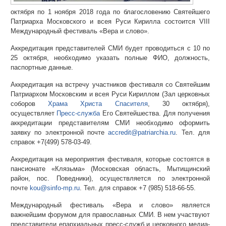
октября по 1 ноября 2018 года по благословению Святейшего
Патриарха Московского и всея Руси Кирилла состоится VIII
Международный фестиваль «Вера и слово».
Аккредитация представителей СМИ будет проводиться с 10 по
25 октября, необходимо указать полные ФИО, должность,
паспортные данные.
Аккредитация на встречу участников фестиваля со Святейшим
Патриархом Московским и всея Руси Кириллом (Зал церковных
соборов
Храма Христа Спасителя
, 30 октября),
осуществляет
Пресс-служба
Его Святейшества. Для получения
аккредитации представителям СМИ необходимо оформить
заявку по электронной почте
accredit@patriarchia.ru
. Тел. для
справок +7(499) 578-03-49.
Аккредитация на мероприятия фестиваля, которые состоятся в
пансионате «Клязьма» (Московская область, Мытищинский
район, пос. Поведники), осуществляется по электронной
почте
kou@sinfo-mp.ru
. Тел. для справок +7 (985) 518-66-55.
Международный фестиваль «Вера и слово» является
важнейшим форумом для православных СМИ. В нем участвуют
представители епархиальных пресс-служб и церковного медиа-