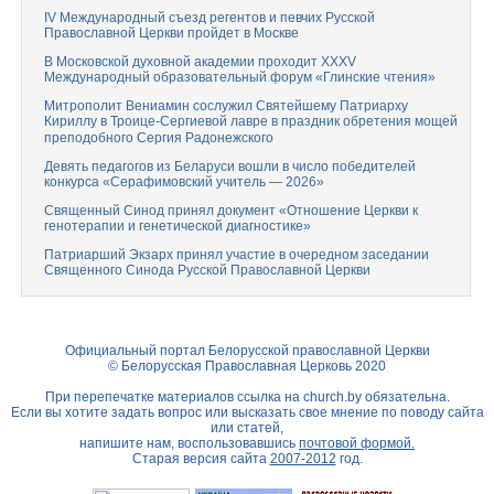
IV Международный съезд регентов и певчих Русской
Православной Церкви пройдет в Москве
В Московской духовной академии проходит XXXV
Международный образовательный форум «Глинские чтения»
Митрополит Вениамин сослужил Святейшему Патриарху
Кириллу в Троице-Сергиевой лавре в праздник обретения мощей
преподобного Сергия Радонежского
Девять педагогов из Беларуси вошли в число победителей
конкурса «Серафимовский учитель — 2026»
Священный Синод принял документ «Отношение Церкви к
генотерапии и генетической диагностике»
Патриарший Экзарх принял участие в очередном заседании
Священного Синода Русской Православной Церкви
Официальный портал Белорусской православной Церкви
© Белорусская Православная Церковь 2020
При перепечатке материалов ссылка на
church.by
обязательна.
Если вы хотите задать вопрос или высказать свое мнение по поводу сайта
или статей,
напишите нам, воспользовавшись
почтовой формой.
Старая версия сайта
2007-2012
год.