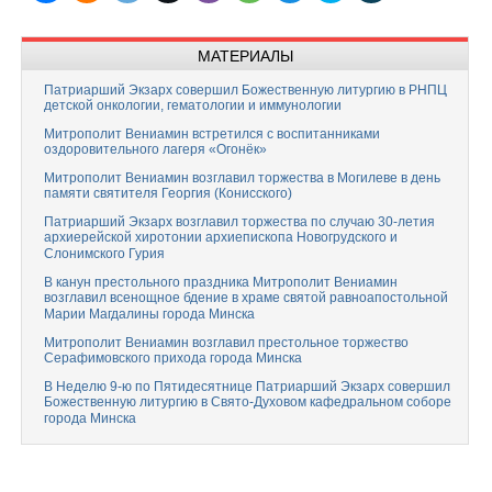
МАТЕРИАЛЫ
Патриарший Экзарх совершил Божественную литургию в РНПЦ
детской онкологии, гематологии и иммунологии
Митрополит Вениамин встретился с воспитанниками
оздоровительного лагеря «Огонёк»
Митрополит Вениамин возглавил торжества в Могилеве в день
памяти святителя Георгия (Конисского)
Патриарший Экзарх возглавил торжества по случаю 30-летия
архиерейской хиротонии архиепископа Новогрудского и
Слонимского Гурия
В канун престольного праздника Митрополит Вениамин
возглавил всенощное бдение в храме святой равноапостольной
Марии Магдалины города Минска
Митрополит Вениамин возглавил престольное торжество
Серафимовского прихода города Минска
В Неделю 9-ю по Пятидесятнице Патриарший Экзарх совершил
Божественную литургию в Свято-Духовом кафедральном соборе
города Минска