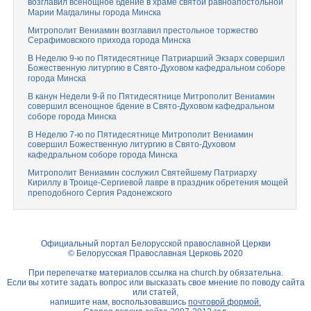
возглавил всенощное бдение в храме святой равноапостольной
Марии Магдалины города Минска
Митрополит Вениамин возглавил престольное торжество
Серафимовского прихода города Минска
В Неделю 9-ю по Пятидесятнице Патриарший Экзарх совершил
Божественную литургию в Свято-Духовом кафедральном соборе
города Минска
В канун Недели 9-й по Пятидесятнице Митрополит Вениамин
совершил всенощное бдение в Свято-Духовом кафедральном
соборе города Минска
В Неделю 7-ю по Пятидесятнице Митрополит Вениамин
совершил Божественную литургию в Свято-Духовом
кафедральном соборе города Минска
Митрополит Вениамин сослужил Святейшему Патриарху
Кириллу в Троице-Сергиевой лавре в праздник обретения мощей
преподобного Сергия Радонежского
Официальный портал Белорусской православной Церкви
© Белорусская Православная Церковь 2020
При перепечатке материалов ссылка на
church.by
обязательна.
Если вы хотите задать вопрос или высказать свое мнение по поводу сайта
или статей,
напишите нам, воспользовавшись
почтовой формой.