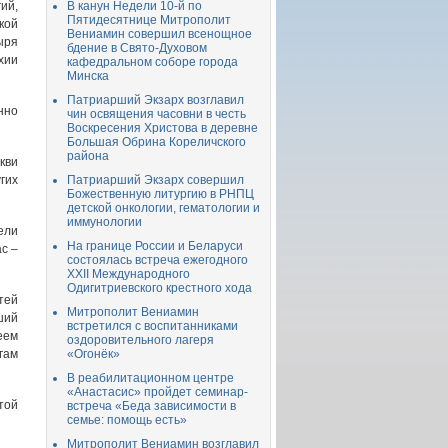
ий,
В канун Недели 10-й по
Пятидесятнице Митрополит
кой
Вениамин совершил всенощное
ыря
бдение в Свято-Духовом
хии
кафедральном соборе города
Минска
Патриарший Экзарх возглавил
нно
чин освящения часовни в честь
Воскресения Христова в деревне
Большая Обрина Кореличского
района
кви
гих
Патриарший Экзарх совершил
Божественную литургию в РНПЦ
детской онкологии, гематологии и
иммунологии
ели
На границе России и Беларуси
с –
состоялась встреча ежегодного
XXII Международного
Одигитриевского крестного хода
тей
Митрополит Вениамин
ший
встретился с воспитанниками
еем
оздоровительного лагеря
гам
«Огонёк»
В реабилитационном центре
«Анастасис» пройдет семинар-
той
встреча «Беда зависимости в
семье: помощь есть»
Митрополит Вениамин возглавил