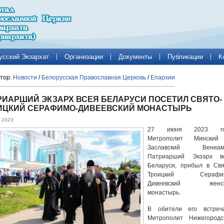
усский Экзархат
Организации
Документы
Публикации
К
тор:
Новости
/
Белорусская Православная Церковь
/
Епархии
РИАРШИЙ ЭКЗАРХ ВСЕЯ БЕЛАРУСИ ПОСЕТИЛ СВЯТО-
ИЦКИЙ СЕРАФИМО-ДИВЕЕВСКИЙ МОНАСТЫРЬ
 2023
27 июня 2023 го
Митрополит Мински
Заславский Вениам
Патриарший Экзарх в
Беларуси, прибыл в Свя
Троицкий Серафим
Дивеевский женск
монастырь.
В обители его встреч
Митрополит Нижегородс