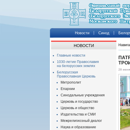
Новости
Синод
Белор
Навига
НОВОСТИ
Главные новости
ПАТ
1030-летие Православия
ТРО
на белорусских землях
28 июня
Белорусская
Православная Церковь
Митрополит
Епархии
Синодальные учреждения
Церковь и государство
Церковь и общество
Издательства и СМИ
Межрелигиозный диалог
Наука и образование