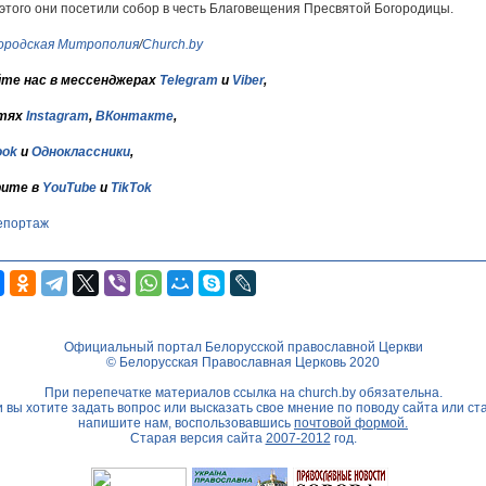
этого они посетили собор в честь Благовещения Пресвятой Богородицы.
ородская Митрополия
/
Church.by
те нас в мессенджерах
Telegram
и
Viber
,
тях
Instagram
,
ВКонтакте
,
ook
и
Одноклассники
,
ите в
YouTube
и
TikTok
епортаж
Официальный портал Белорусской православной Церкви
© Белорусская Православная Церковь 2020
При перепечатке материалов ссылка на
church.by
обязательна.
 вы хотите задать вопрос или высказать свое мнение по поводу сайта или ст
напишите нам, воспользовавшись
почтовой формой.
Старая версия сайта
2007-2012
год.