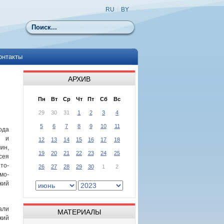
RU
|
BY
Поиск
онтакты
АРХИВ
Пн
Вт
Ср
Чт
Пт
Сб
Вс
29
30
31
1
2
3
4
5
6
7
8
9
10
11
да
й и
12
13
14
15
16
17
18
ин,
19
20
21
22
23
24
25
сея
то-
26
27
28
29
30
1
2
о-
ий
али
МАТЕРИАЛЫ
кий