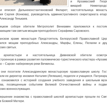
и Арзамасский Георг
викарий Нижегородс
ии епископ Дальнеконстантиновский Филарет, настоятельница монаст
ия Сергия (Конкова), руководитель административного секретариата епар
Александр Тенькаев.
ицком соборе обители Митрополит Вениамин приложился к постоя
вающим там святым мощам преподобного Серафима Саровского.
анском храме монастыря Предстоятель Белорусской Православной Цер
нился мощам преподобных Александры, Марфы, Елены, Пелагии и дру
ских святых.
м архипастыри и настоятельница Дивеевской обители осмотр
строенную в рамках развития паломническо-туристического кластера «Арзама
о – Саров» набережную реки Вичкинзы.
 они посетили Александринскую монастырскую православную школу. Гос
али ее директор инокиня Наталия (Лялюшко), педагоги и учащиеся. Патриар
х ознакомился с историей создания учебного заведения и школьным муз
тва, посвященным событиям Великой Отечественной войны и подви
ских военнослужащих.
вершении знакомства с православной школой архипастыри прошли по Свя
е Божией Матери.