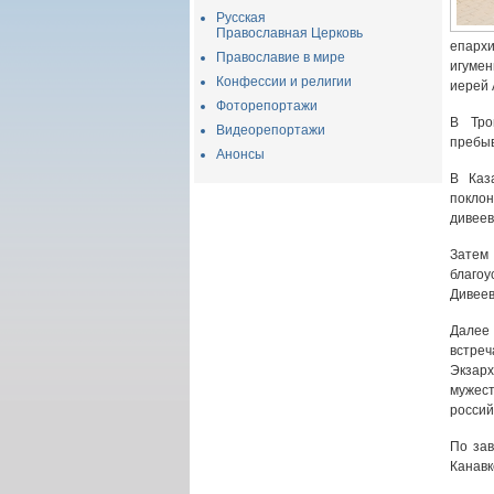
Русская
Православная Церковь
епарх
Православие в мире
игумен
Конфессии и религии
иерей 
Фоторепортажи
В Тро
Видеорепортажи
пребы
Анонсы
В Каз
покло
дивеев
Зате
благоу
Дивеев
Далее
встреч
Экзар
мужес
россий
По за
Канавк