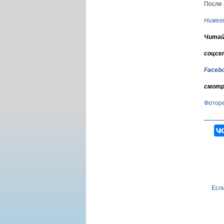
После 
Нижег
Читай
соцсе
Faceb
смотр
Фотор
Если