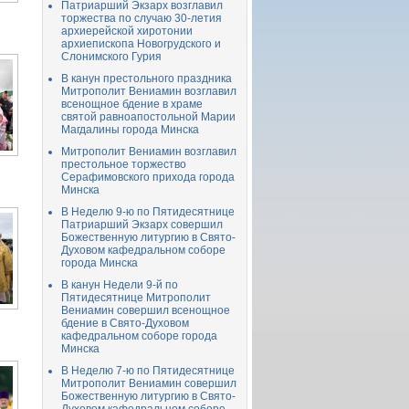
Патриарший Экзарх возглавил
торжества по случаю 30-летия
архиерейской хиротонии
архиепископа Новогрудского и
Слонимского Гурия
В канун престольного праздника
Митрополит Вениамин возглавил
всенощное бдение в храме
святой равноапостольной Марии
Магдалины города Минска
Митрополит Вениамин возглавил
престольное торжество
Серафимовского прихода города
Минска
В Неделю 9-ю по Пятидесятнице
Патриарший Экзарх совершил
Божественную литургию в Свято-
Духовом кафедральном соборе
города Минска
В канун Недели 9-й по
Пятидесятнице Митрополит
Вениамин совершил всенощное
бдение в Свято-Духовом
кафедральном соборе города
Минска
В Неделю 7-ю по Пятидесятнице
Митрополит Вениамин совершил
Божественную литургию в Свято-