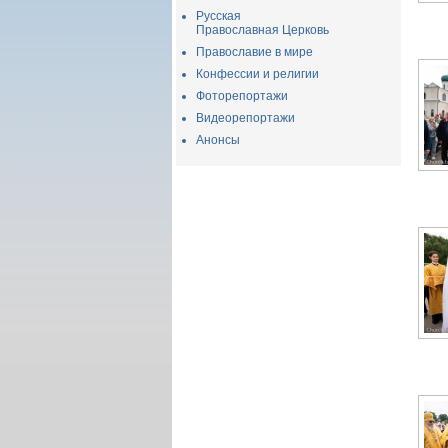
Русская
Православная Церковь
Православие в мире
Конфессии и религии
Фоторепортажи
Видеорепортажи
Анонсы