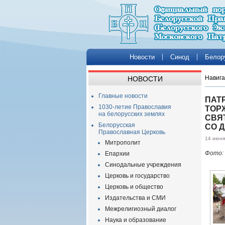
Новости
Синод
Белор
Навига
НОВОСТИ
Главные новости
ПАТ
1030-летие Православия
ТОР
на белорусских землях
СВЯ
Белорусская
СО 
Православная Церковь
14 июня
Митрополит
Фото: 
Епархии
Синодальные учреждения
Церковь и государство
Церковь и общество
Издательства и СМИ
Межрелигиозный диалог
Наука и образование