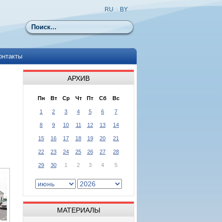
RU
|
BY
Поиск
онтакты
АРХИВ
Пн
Вт
Ср
Чт
Пт
Сб
Вс
1
2
3
4
5
6
7
8
9
10
11
12
13
14
15
16
17
18
19
20
21
22
23
24
25
26
27
28
29
30
1
2
3
4
5
МАТЕРИАЛЫ