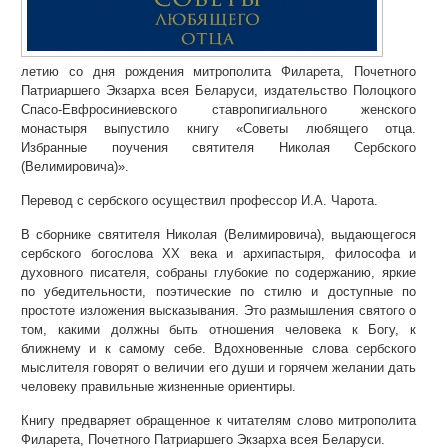
летию со дня рождения митрополита Филарета, Почетного
Патриаршего Экзарха всея Беларуси, издательство Полоцкого
Спасо-Евфросиниевского ставропигиального женского
монастыря выпустило книгу «Советы любящего отца.
Избранные поучения святителя Николая Сербского
(Велимировича)».
Перевод с сербского осуществил профессор И.А. Чарота.
В сборнике святителя Николая (Велимировича), выдающегося
сербского богослова XX века и архипастыря, философа и
духовного писателя, собраны глубокие по содержанию, яркие
по убедительности, поэтические по стилю и доступные по
простоте изложения высказывания. Это размышления святого о
том, какими должны быть отношения человека к Богу, к
ближнему и к самому себе. Вдохновенные слова сербского
мыслителя говорят о величии его души и горячем желании дать
человеку правильные жизненные ориентиры.
Книгу предваряет обращенное к читателям слово митрополита
Филарета, Почетного Патриаршего Экзарха всея Беларуси.