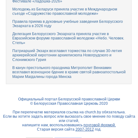
Фестивале «Ладошка-2026»
Молодежь из Беларуси приняла участие в Международном
съезде «Содружество православной молодежи»
Правила приема в духовные учебные заведения Белорусского
Экзархата в 2026 году
Делегация Белорусского Экзархата приняла участие в
Евразийском форуме православной молодежи «Небо. Человек.
Степь»
Патриарший Экзарх возглавил торжества по случаю 30-летия
архиерейской хиротонии архиепископа Новогрудского и
Слонимского Гурия
В канун престольного праздника Митрополит Вениамин
возглавил всенощное бдение в храме святой равноапостольной
Марии Магдалины города Минска
Официальный портал Белорусской православной Церкви
© Белорусская Православная Церковь 2020
При перепечатке материалов ссылка на
church.by
обязательна.
Если вы хотите задать вопрос или высказать свое мнение по поводу сайта
или статей,
напишите нам, воспользовавшись
почтовой формой.
Старая версия сайта
2007-2012
год.