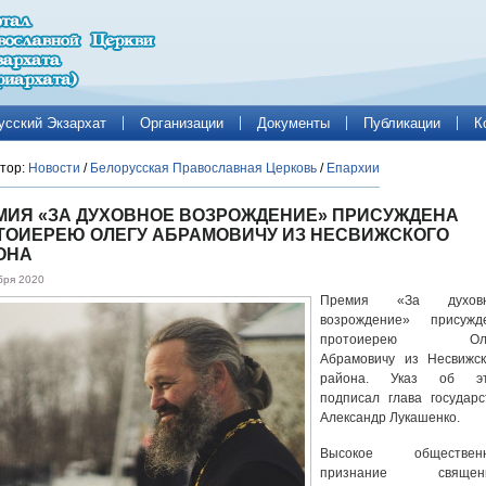
усский Экзархат
Организации
Документы
Публикации
К
тор:
Новости
/
Белорусская Православная Церковь
/
Епархии
МИЯ «ЗА ДУХОВНОЕ ВОЗРОЖДЕНИЕ» ПРИСУЖДЕНА
ТОИЕРЕЮ ОЛЕГУ АБРАМОВИЧУ ИЗ НЕСВИЖСКОГО
ОНА
бря 2020
Премия «За духовн
возрождение» присужд
протоиерею Оле
Абрамовичу из Несвижск
района. Указ об э
подписал глава государс
Александр Лукашенко.
Высокое обществен
признание священн