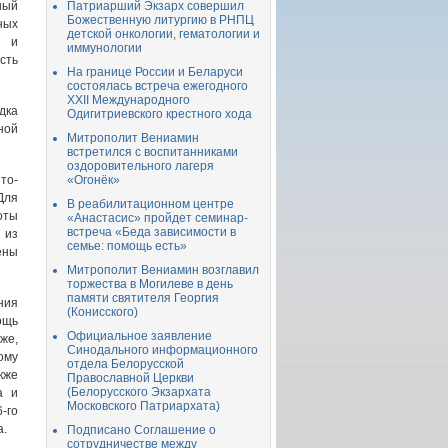
ный
Патриарший Экзарх совершил
Божественную литургию в РНПЦ
ных
детской онкологии, гематологии и
й и
иммунологии
сть
На границе России и Беларуси
состоялась встреча ежегодного
XXII Международного
дка
Одигитриевского крестного хода
ной
Митрополит Вениамин
встретился с воспитанниками
оздоровительного лагеря
то-
«Огонёк»
Для
В реабилитационном центре
оты
«Анастасис» пройдет семинар-
встреча «Беда зависимости в
 из
семье: помощь есть»
ены
Митрополит Вениамин возглавил
торжества в Могилеве в день
памяти святителя Георгия
ния
(Конисского)
ощь
Официальное заявление
же,
Синодального информационного
ому
отдела Белорусской
кже
Православной Церкви
(Белорусского Экзархата
а и
Московского Патриархата)
-го
а.
Подписано Соглашение о
сотрудничестве между