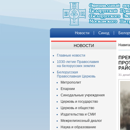
Новости
Синод
Белор
Навига
НОВОСТИ
Главные новости
ПРЕ
1030-летие Православия
ПРО
на белорусских землях
РАЙ
Белорусская
31 дека
Православная Церковь
Митрополит
Епархии
Синодальные учреждения
Церковь и государство
Церковь и общество
Издательства и СМИ
Межрелигиозный диалог
Наука и образование