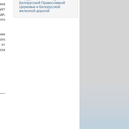
Белорусской Православной
ана
Церковью и Белорусской
ует
железной дорогой
ди,
что
ние
ого
 от
юза