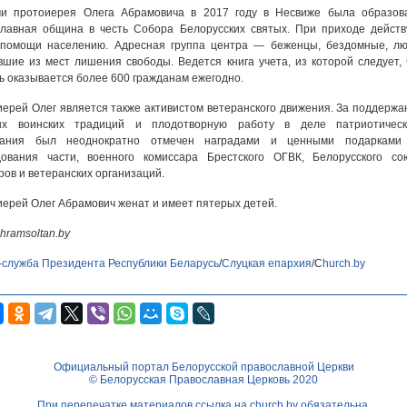
ми протоиерея Олега Абрамовича в 2017 году в Несвиже была образов
лавная община в честь Собора Белорусских святых. При приходе действ
 помощи населению. Адресная группа центра — беженцы, бездомные, лю
шие из мест лишения свободы. Ведется книга учета, из которой следует, 
 оказывается более 600 гражданам ежегодно.
ерей Олег является также активистом ветеранского движения. За поддержа
ых воинских традиций и плодотворную работу в деле патриотическ
тания был неоднократно отмечен наградами и ценными подарками
дования части, военного комиссара Брестского ОГВК, Белорусского со
ов и ветеранских организаций.
ерей Олег Абрамович женат и имеет пятерых детей.
hramsoltan.by
-служба Президента Республики Беларусь
/
Слуцкая епархия
/C
hurch.by
Официальный портал Белорусской православной Церкви
© Белорусская Православная Церковь 2020
При перепечатке материалов ссылка на
church.by
обязательна.