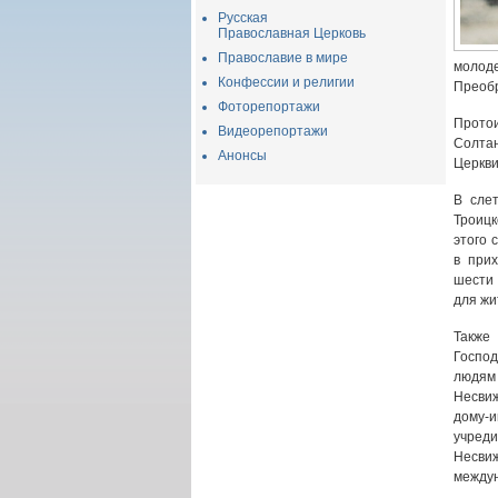
Русская
Православная Церковь
Православие в мире
молод
Конфессии и религии
Преоб
Фоторепортажи
Протои
Видеорепортажи
Солта
Анонсы
Церкви
В сле
Троицк
этого 
в прих
шести 
для жи
Также
Госпо
людям 
Несви
дому-и
учред
Несви
междун