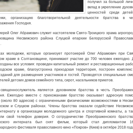
получил за большой лич
вклад в укрепление духов
ценностей среди дете
ежи, организацию благотворительной деятельности братства в че
ражения Господня.
ерей Олег Абрамович служит настоятелем Свято-Троицкого храма агрогоро
новщина Несвижского района Слуцкой епархии Белорусской Православ
.
тах молодежи, которые организует протоиерей Олег Абрамович при Свя
ом храме в Солтановщине, принимают участие до 700 человек ежегодно. 
созданы все условия: проведен капитальный ремонт и реставрационные раб
одском храме, благоустроена приходская территория, построен комплекс
зданий для размещения участников и гостей. Проводятся специальные см
телей детских домов семейного типа, сирот, насельников приютов.
 священнослужитель является духовником братства в честь Преображе
дня. Ежегодно вместе с прихожанами братство оказывает адресную пом
(около 80 адресов) с ограниченными физическими возможностями в Несви
жском и Слуцком районах. Члены братства оказали содействие Несвижск
нтернату в организации молодежного центра и спортивной комнаты, а та
или свой телефон доверия. О сотрудничестве Преображенского братств
жского интерната был снят фильм, который стал дипломантом 16
ародного фестиваля православного кино «Покров» (Киев) в октябре 2018 год