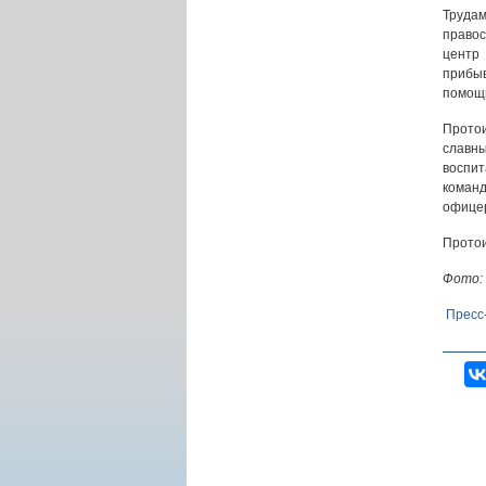
Труда
правос
центр
прибыв
помощь
Протои
славн
воспи
коман
офицер
Протои
Фото: 
Пресс