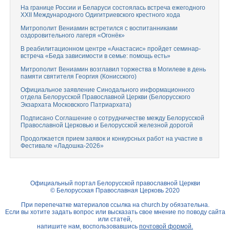
На границе России и Беларуси состоялась встреча ежегодного
XXII Международного Одигитриевского крестного хода
Митрополит Вениамин встретился с воспитанниками
оздоровительного лагеря «Огонёк»
В реабилитационном центре «Анастасис» пройдет семинар-
встреча «Беда зависимости в семье: помощь есть»
Митрополит Вениамин возглавил торжества в Могилеве в день
памяти святителя Георгия (Конисского)
Официальное заявление Синодального информационного
отдела Белорусской Православной Церкви (Белорусского
Экзархата Московского Патриархата)
Подписано Соглашение о сотрудничестве между Белорусской
Православной Церковью и Белорусской железной дорогой
Продолжается прием заявок и конкурсных работ на участие в
Фестивале «Ладошка-2026»
Официальный портал Белорусской православной Церкви
© Белорусская Православная Церковь 2020
При перепечатке материалов ссылка на
church.by
обязательна.
Если вы хотите задать вопрос или высказать свое мнение по поводу сайта
или статей,
напишите нам, воспользовавшись
почтовой формой.