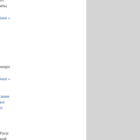
ел
типы
нее »
кзарх
нее »
я
тания
тых
го
Руси:
ьной