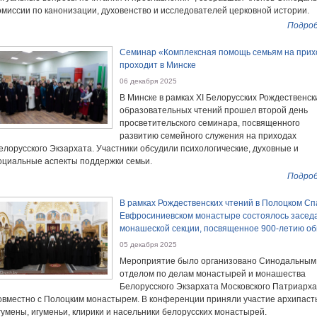
омиссии по канонизации, духовенство и исследователей церковной истории.
Подроб
Семинар «Комплексная помощь семьям на прих
проходит в Минске
06 декабря 2025
В Минске в рамках XI Белорусских Рождественск
образовательных чтений прошел второй день
просветительского семинара, посвященного
развитию семейного служения на приходах
елорусского Экзархата. Участники обсудили психологические, духовные и
оциальные аспекты поддержки семьи.
Подроб
В рамках Рождественских чтений в Полоцком Сп
Евфросиниевском монастыре состоялось засед
монашеской секции, посвященное 900-летию о
05 декабря 2025
Мероприятие было организовано Синодальным
отделом по делам монастырей и монашества
Белорусского Экзархата Московского Патриарх
овместно с Полоцким монастырем. В конференции приняли участие архипаст
гумены, игуменьи, клирики и насельники белорусских монастырей.