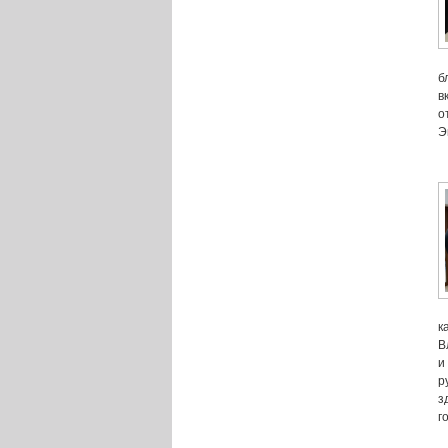
б
в
о
Э
к
В
и
р
з
г