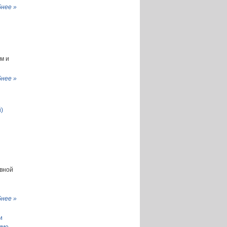
нее »
м и
нее »
)
авной
нее »
и
уме-