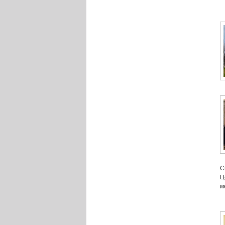
С
Ц
м