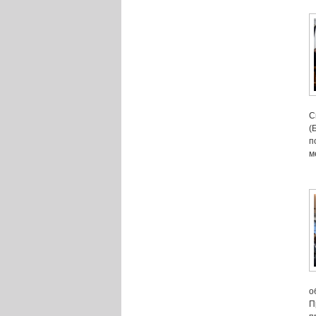
С
(
п
м
о
П