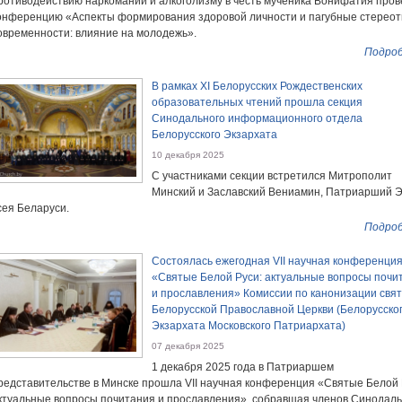
ротиводействию наркомании и алкоголизму в честь мученика Вонифатия пров
онференцию «Аспекты формирования здоровой личности и пагубные стерео
овременности: влияние на молодежь».
Подроб
В рамках XI Белорусских Рождественских
образовательных чтений прошла секция
Синодального информационного отдела
Белорусского Экзархата
10 декабря 2025
С участниками секции встретился Митрополит
Минский и Заславский Вениамин, Патриарший Э
сея Беларуси.
Подроб
Состоялась ежегодная VII научная конференци
«Святые Белой Руси: актуальные вопросы почи
и прославления» Комиссии по канонизации свя
Белорусской Православной Церкви (Белорусско
Экзархата Московского Патриархата)
07 декабря 2025
1 декабря 2025 года в Патриаршем
редставительстве в Минске прошла VII научная конференция «Святые Белой 
ктуальные вопросы почитания и прославления», собравшая членов Синодал