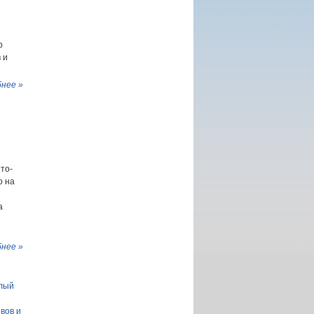
р
 и
нее »
то-
о на
а
нее »
глый
вов и