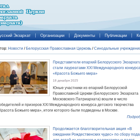
усский Экзархат
Организации
Документы
Публикации
К
тор:
Новости
/
Белорусская Православная Церковь
/
Синодальные учреждени
Представители епархий Белорусского Экзархат
стали лауреатами XXI Международного конкурс
«Красота Божьего мира»
18 декабря 2025
Юные участники из епархий Белорусской
Православной Церкви (Белорусского Экзархата
Московского Патриархата) вошли в число
обедителей и призеров XXI Международного конкурса детского творчества
Красота Божьего мира», итоги которого были подведены в Москве.
Подроб
Продолжается благотворительная акция «В
ожидании Рождественских чудес» по сбору пода