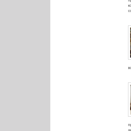
п
к
с
в
п
а