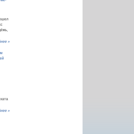
рошел
сс
дёжь,
нее »
ам
рей
й
рхата
нее »