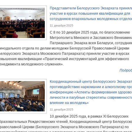
Представители Белорусского Экзархата принял
участие в курсах повышения квалификации для
сотрудников епархиальных молодежных отдело
11 декабря 2025
С 8 по 10 декабря 2025 года, по благословению
Митрополита Минского и Заславского Вениамин
Патриаршего Экзарха всея Беларуси, сотрудни
инодального отдела по делам молодежи Белорусской Православной Церкви
Белорусского Экзархата Московского Патриархата) приняли участие в курсах
овышения квалификации «Практический инструментарий для эффективного
енеджмента молодежного служения».
Подроб
Координационный центр Белорусского Экзархат
противодействию наркомании и алкоголизму пр
конференцию «Аспекты формирования здорово
личности и пагубные стереотипы современност
влияние на молодежь»
11 декабря 2025
10 декабря 2025 года, в рамках XI Белорусских
бразовательных Рождественских чтений, Координационный центр Белорусск
равославной Церкви (Белорусского Экзархата Московского Патриархата) по