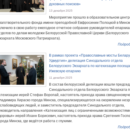
духовных поисков»
13 декабря 2025
Мероприятие прошло в образовательном центр
лаготворительного фонда имени преподобной Евфросинии Полоцкой в Минск
ключило в свою работу ежегодное отчетное собрание руководителей епархи
тделов по делам молодежи Белорусской Православной Церкви (Белорусского
кзархата Московского Патриархата).
Подроб
В рамках проекта «Православные мосты Белару
Удмуртия» делегация Синодального отдела
Белорусского Экзархата по катехизации посещ
Ижевскую епархию
11 декабря 2025
В состав белорусской делегации вошли предсе
Синодального отдела Белорусского Экзархата 
атехизации иерей Стефан Воропай, настоятель прихода храма священномуч
ладимира Хираско города Минска, специализирующегося на окормлении нез
 слабовидящих людей, и заместитель председателя Синодального отдела,
уководитель направления «Катехизация лиц с ограниченными возможностям
доровья» иерей Иоанн Борисевич, настоятель прихода храма Сретения Госп
орода Минска, где ведётся работа с глухими.
Подроб