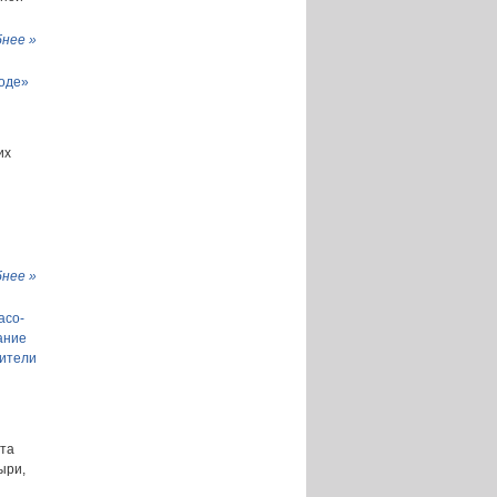
нее »
оде»
их
нее »
асо-
ание
бители
ата
ыри,