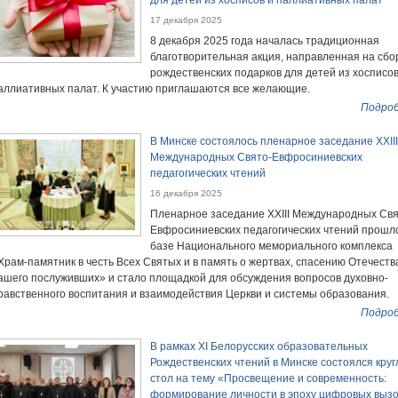
для детей из хосписов и паллиативных палат
17 декабря 2025
8 декабря 2025 года началась традиционная
благотворительная акция, направленная на сбо
рождественских подарков для детей из хосписов
аллиативных палат. К участию приглашаются все желающие.
Подроб
В Минске состоялось пленарное заседание XXIII
Международных Свято-Евфросиниевских
педагогических чтений
16 декабря 2025
Пленарное заседание XXIII Международных Свя
Евфросиниевских педагогических чтений прошл
базе Национального мемориального комплекса
Храм-памятник в честь Всех Святых и в память о жертвах, спасению Отечеств
ашего послуживших» и стало площадкой для обсуждения вопросов духовно-
равственного воспитания и взаимодействия Церкви и системы образования.
Подроб
В рамках XI Белорусских образовательных
Рождественских чтений в Минске состоялся кру
стол на тему «Просвещение и современность:
формирование личности в эпоху цифровых вызо