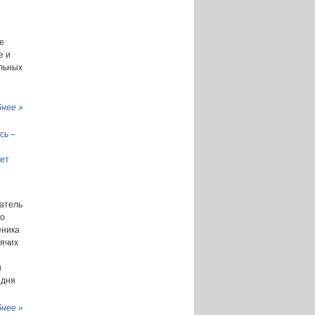
е
е и
альных
нее »
сь –
ает
датель
по
еника
рячих
и
одня
нее »