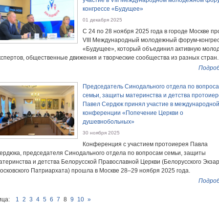
конгрессе «Будущее»
01 декабря 2025
С 24 по 28 ноября 2025 года в городе Москве п
VIII Международный молодежный форум-конгре
«Будущее», который объединил активную моло
кспертов, общественные движения и творческие сообщества из разных стран.
Подроб
Председатель Синодального отдела по вопрос
семьи, защиты материнства и детства протоие
Павел Сердюк принял участие в международно
конференции «Попечение Церкви о
душевнобольных»
30 ноября 2025
Конференция с участием протоиерея Павла
ердюка, председателя Синодального отдела по вопросам семьи, защиты
атеринства и детства Белорусской Православной Церкви (Белорусского Экза
осковского Патриархата) прошла в Москве 28–29 ноября 2025 года.
Подроб
ца:
1
2
3
4
5
6
7
8
9
10
»