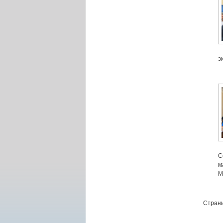
э
С
м
М
Страни