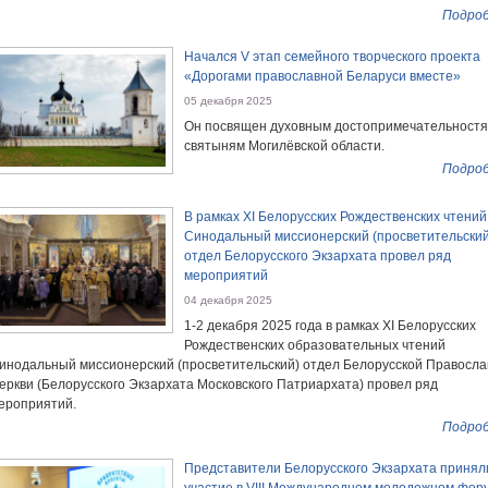
Подроб
Начался V этап семейного творческого проекта
«Дорогами православной Беларуси вместе»
05 декабря 2025
Он посвящен духовным достопримечательностя
святыням Могилёвской области.
Подроб
В рамках ХI Белорусских Рождественских чтений
Синодальный миссионерский (просветительский
отдел Белорусского Экзархата провел ряд
мероприятий
04 декабря 2025
1-2 декабря 2025 года в рамках ХI Белорусских
Рождественских образовательных чтений
инодальный миссионерский (просветительский) отдел Белорусской Правосл
еркви (Белорусского Экзархата Московского Патриархата) провел ряд
ероприятий.
Подроб
Представители Белорусского Экзархата принял
участие в VIII Международном молодежном фор