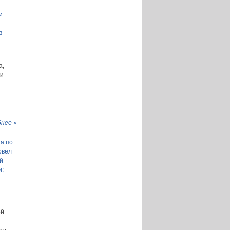
и
в
а,
ки
нее »
а по
овел
й
и:
ой