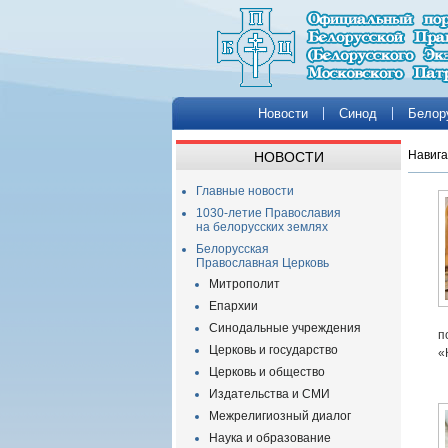
Новости
Синод
Белор
Навига
НОВОСТИ
Главные новости
1030-летие Православия
на белорусских землях
Белорусская
Православная Церковь
Митрополит
Епархии
Синодальные учреждения
п
Церковь и государство
«
Церковь и общество
Издательства и СМИ
Межрелигиозный диалог
Наука и образование