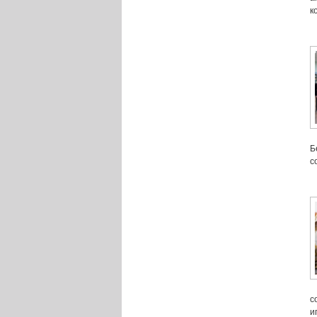
к
Б
с
с
и