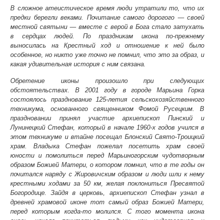
В сложное атеистическое время люди утратили то, что их
предки берегли веками. Почитание самого дорогого — своей
местной святыни — вместе с верой в Бога стало затухать
в сердцах людей. По праздникам икона по-прежнему
выносилась на Крестный ход и отношение к ней было
особенное, но никто уже точно не помнил, что это за образ, и
какая удивительная история с ним связана.
Обретение иконы произошло при следующих
обстоятельствах. В 2001 году в городе Марьина Горка
состоялось празднование 125-летия сельскохозяйственного
техникума, основанного священником Фомой Русецким. В
праздновании принял участие архиепископ Пинский и
Лунинецкий Стефан, который в начале 1960-х годов учился в
этом техникуме и втайне посещал Блонский Свято-Троицкий
храм. Владыка Стефан пожелал посетить храм своей
юности и помолиться перед Марьиногорским чудотворным
образом Божией Матери, о котором помнил, что в те годы он
почитался наряду с Жировичским образом и люди шли к нему
крестными ходами за 50 км, желая поклониться Пресвятой
Богородице. Зайдя в церковь, архиепископ Стефан узнал в
древней храмовой иконе тот самый образ Божией Матери,
перед которым когда-то молился. С того момента икона