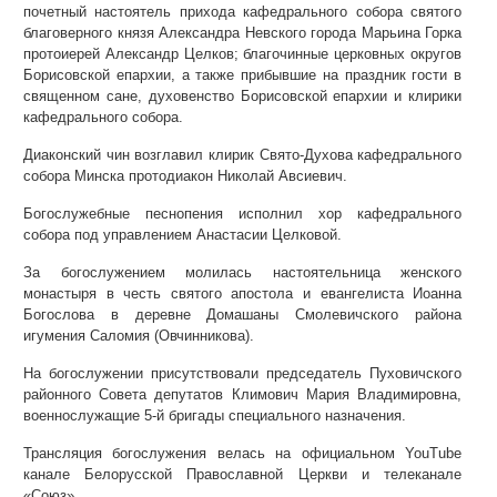
почетный настоятель прихода кафедрального собора святого
благоверного князя Александра Невского города Марьина Горка
протоиерей Александр Целков; благочинные церковных округов
Борисовской епархии, а также прибывшие на праздник гости в
священном сане, духовенство Борисовской епархии и клирики
кафедрального собора.
Диаконский чин возглавил клирик Свято-Духова кафедрального
собора Минска протодиакон Николай Авсиевич.
Богослужебные песнопения исполнил хор кафедрального
собора под управлением Анастасии Целковой.
За богослужением молилась настоятельница женского
монастыря в честь святого апостола и евангелиста Иоанна
Богослова в деревне Домашаны Смолевичского района
игумения Саломия (Овчинникова).
На богослужении присутствовали председатель Пуховичского
районного Совета депутатов Климович Мария Владимировна,
военнослужащие 5-й бригады специального назначения.
Трансляция богослужения велась на официальном YouTube
канале Белорусской Православной Церкви и телеканале
«Союз».