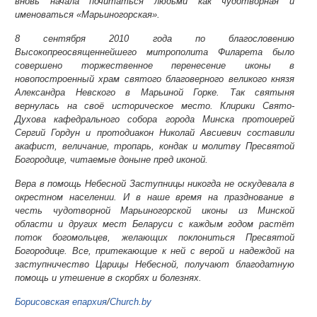
вновь начала почитаться людьми как чудотворная и
именоваться «Марьиногорская».
8 сентября 2010 года по благословению
Высокопреосвященнейшего митрополита Филарета было
совершено торжественное перенесение иконы в
новопостроенный храм святого благоверного великого князя
Александра Невского в Марьиной Горке. Так святыня
вернулась на своё историческое место. Клирики Свято-
Духова кафедрального собора города Минска протоиерей
Сергий Гордун и протодиакон Николай Авсиевич составили
акафист, величание, тропарь, кондак и молитву Пресвятой
Богородице, читаемые доныне пред иконой.
Вера в помощь Небесной Заступницы никогда не оскудевала в
окрестном населении. И в наше время на празднование в
честь чудотворной Марьиногорской иконы из Минской
области и других мест Беларуси с каждым годом растёт
поток богомольцев, желающих поклониться Пресвятой
Богородице. Все, притекающие к ней с верой и надеждой на
заступничество Царицы Небесной, получают благодатную
помощь и утешение в скорбях и болезнях.
Борисовская епархия
/
Church.by