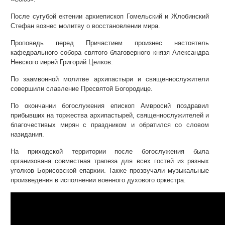
После сугубой ектении архиепископ Гомельский и Жлобинский
Стефан вознес молитву о восстановлении мира.
Проповедь перед Причастием произнес настоятель
кафедрального собора святого благоверного князя Александра
Невского иерей Григорий Целков.
По заамвонной молитве архипастыри и священнослужители
совершили славление Пресвятой Богородице.
По окончании богослужения епископ Амвросий поздравил
прибывших на торжества архипастырей, священнослужителей и
благочестивых мирян с праздником и обратился со словом
назидания.
На приходской территории после богослужения была
организована совместная трапеза для всех гостей из разных
уголков Борисовской епархии. Также прозвучали музыкальные
произведения в исполнении военного духового оркестра.