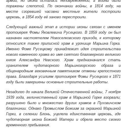
армии, но икона осталась неповреждённой, а воины были
поражены слепотой. По окончании войны, в 1814 году, на
месте сгоревшей часовни местные жители построили
церковь, в 1854 году её заново перестроили.
Следующий важный этап в истории иконы связан с именем
протоиерея Фомы Яковлевича Русецкого. В 1859 году он был
назначен настоятелем Новоселковского прихода, к которому
относился также приписной храм в урочище Марьина Горка.
Именно Фоме Русецкому принадлежит идея строительства
нового каменного храма во имя святого благоверного великого
князя Александра Невского. Храм предназначался стать
хранителем чудотворного Марьиногорского образа и
общенародным вековечным памятником отмены крепостного
права. Благодаря усилиям протоиерея Фомы Русецкого к 1871
году были завершены основные строительные работы.
Незадолго до начала Великой Отечественной войны, 7 ноября
1939 года, величественный храм в Марьиной Горке взорвали;
разрушено было и множество других храмов в Пуховичском
благочинии. Однако Промыслом Божиим за окраиной Марьиной
Горки, в селении Блонь, уцелела единственная церковь, где
чудотворная икона Божией Матери и обрела место своего
временного пребывания.