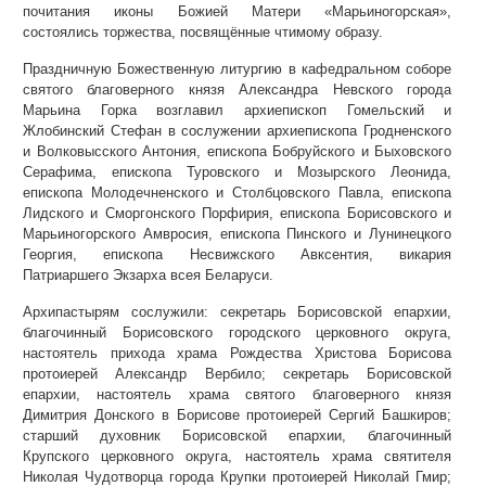
почитания иконы Божией Матери «Марьиногорская»,
состоялись торжества, посвящённые чтимому образу.
Праздничную Божественную литургию в кафедральном соборе
святого благоверного князя Александра Невского города
Марьина Горка возглавил архиепископ Гомельский и
Жлобинский Стефан в сослужении архиепископа Гродненского
и Волковысского Антония, епископа Бобруйского и Быховского
Серафима, епископа Туровского и Мозырского Леонида,
епископа Молодечненского и Столбцовского Павла, епископа
Лидского и Сморгонского Порфирия, епископа Борисовского и
Марьиногорского Амвросия, епископа Пинского и Лунинецкого
Георгия, епископа Несвижского Авксентия, викария
Патриаршего Экзарха всея Беларуси.
Архипастырям сослужили: секретарь Борисовской епархии,
благочинный Борисовского городского церковного округа,
настоятель прихода храма Рождества Христова Борисова
протоиерей Александр Вербило; секретарь Борисовской
епархии, настоятель храма святого благоверного князя
Димитрия Донского в Борисове протоиерей Сергий Башкиров;
старший духовник Борисовской епархии, благочинный
Крупского церковного округа, настоятель храма святителя
Николая Чудотворца города Крупки протоиерей Николай Гмир;