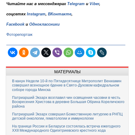
Читайте нас в мессенджерах
Telegram
и
Viber
,
соцсетях
Instagram
,
ВКонтакте
,
Facebook
и
Одноклассники
Фоторепортаж
МАТЕРИАЛЫ
В канун Недели 10-й по Пятидесятнице Митрополит Вениамин
совершил всенощное бдение в Свято-Духовом кафедральном
соборе города Минска
Патриарший Экзарх возглавил чин освящения часовни в честь
Воскресения Христова в деревне Большая Обрина Кореличского
района
Патриарший Экзарх совершил Божественную литургию в РНПЦ
детской онкологии, гематологии и иммунологии
На границе России и Беларуси состоялась встреча ежегодного
XXII Международного Одигитриевского крестного хода