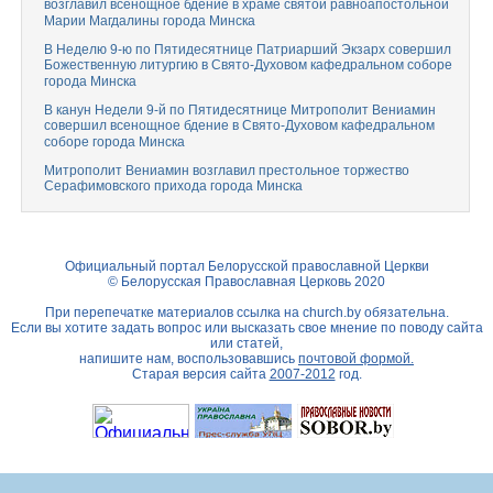
возглавил всенощное бдение в храме святой равноапостольной
Марии Магдалины города Минска
В Неделю 9-ю по Пятидесятнице Патриарший Экзарх совершил
Божественную литургию в Свято-Духовом кафедральном соборе
города Минска
В канун Недели 9-й по Пятидесятнице Митрополит Вениамин
совершил всенощное бдение в Свято-Духовом кафедральном
соборе города Минска
Митрополит Вениамин возглавил престольное торжество
Серафимовского прихода города Минска
Официальный портал Белорусской православной Церкви
© Белорусская Православная Церковь 2020
При перепечатке материалов ссылка на
church.by
обязательна.
Если вы хотите задать вопрос или высказать свое мнение по поводу сайта
или статей,
напишите нам, воспользовавшись
почтовой формой.
Старая версия сайта
2007-2012
год.