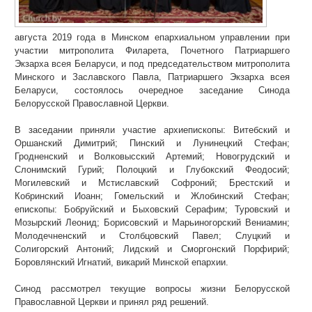
августа 2019 года в Минском епархиальном управлении при
участии митрополита Филарета, Почетного Патриаршего
Экзарха всея Беларуси, и под председательством митрополита
Минского и Заславского Павла, Патриаршего Экзарха всея
Беларуси, состоялось очередное заседание Синода
Белорусской Православной Церкви.
В заседании приняли участие архиепископы: Витебский и
Оршанский Димитрий; Пинский и Лунинецкий Стефан;
Гродненский и Волковысский Артемий; Новогрудский и
Слонимский Гурий; Полоцкий и Глубокский Феодосий;
Могилевский и Мстиславский Софроний; Брестский и
Кобринский Иоанн; Гомельский и Жлобинский Стефан;
епископы: Бобруйский и Быховский Серафим; Туровский и
Мозырский Леонид; Борисовский и Марьиногорский Вениамин;
Молодечненский и Столбцовский Павел; Слуцкий и
Солигорский Антоний; Лидский и Сморгонский Порфирий;
Боровлянский Игнатий, викарий Минской епархии.
Синод рассмотрел текущие вопросы жизни Белорусской
Православной Церкви и принял ряд решений.