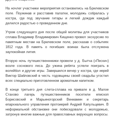
На ночлег участники мероприятия остановились на Брилевском
поле. Поужинав и расставив палатки, молодежь собралась у
костра, где под звучание гитары и легкий дождик каждый
делился радостью о проведенном дне.
Утром следующего дня после общей молитвы для участников
сплава Владимир Владимирович Кищенко провел экскурсию по
памятным местам на Брилевском поле, рассказав о событиях
1812 года. В память о погибших воинах была отслужена
заупокойная лития.
Вторую ночь путешественннкики провели у д. Бытча («Пески»)
возле соснового леса. До ужина ребята успели поиграть в
волейбол и другие игры. Завершился вечер у костра, где иерей
Виктор Шабловский в честь годовщины своей свадьбы угостил
всех специально приготовленном ароматным напитком.
В конце третьего дня слета-сплава на привале в д. Малое
Стахово лагерь путешественников посетили епископ
Борисовский и Марьиногорский Вениамин и секретарь
епархиального управления протоиерей Андрей Капульцевич. В
неформальной обстановке они побеседовали с молодежью,
затронув многие важные для православных верующих вопросы.