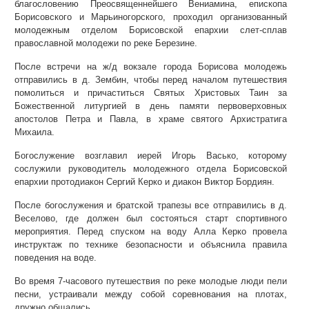
благословению Преосвященнейшего Вениамина, епископа
Борисовского и Марьиногорского, проходил организованный
молодежным отделом Борисовской епархии слет-сплав
православной молодежи по реке Березине.
После встречи на ж/д вокзале города Борисова молодежь
отправились в д. Зембин, чтобы перед началом путешествия
помолиться и причаститься Святых Христовых Таин за
Божественной литургией в день памяти первоверховных
апостолов Петра и Павла, в храме святого Архистратига
Михаила.
Богослужение возглавил иерей Игорь Васько, которому
сослужили руководитель молодежного отдела Борисовской
епархии протодиакон Сергий Керко и диакон Виктор Бордиян.
После богослужения и братской трапезы все отправились в д.
Веселово, где должен был состояться старт спортивного
мероприятия. Перед спуском на воду Алла Керко провела
инструктаж по технике безопасности и объяснила правила
поведения на воде.
Во время 7-часового путешествия по реке молодые люди пели
песни, устраивали между собой соревнования на плотах,
дружно общались.