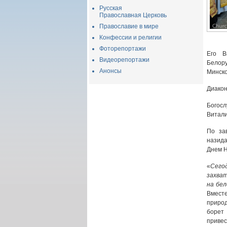
Русская
Православная Церковь
Православие в мире
Конфессии и религии
Фоторепортажи
Его В
Видеорепортажи
Белору
Анонсы
Минско
Диакон
Богос
Витали
По за
назида
Днем Н
«
Сего
захва
на бел
Вместе
природ
борет 
привес