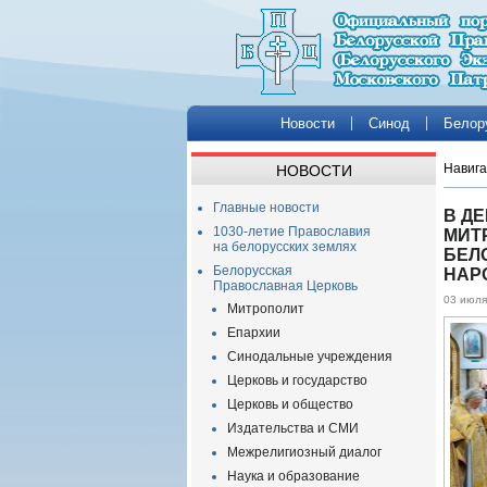
Новости
Синод
Белор
Навига
НОВОСТИ
Главные новости
В Д
1030-летие Православия
МИТ
на белорусских землях
БЕЛ
Белорусская
НАР
Православная Церковь
03 июля
Митрополит
Епархии
Синодальные учреждения
Церковь и государство
Церковь и общество
Издательства и СМИ
Межрелигиозный диалог
Наука и образование