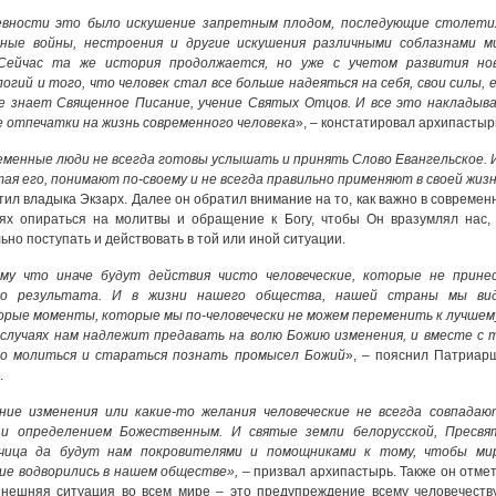
евности это было искушение запретным плодом, последующие столети
чные войны, нестроения и другие искушения различными соблазнами м
 Сейчас та же история продолжается, но уже с учетом развития но
огий и того, что человек стал все больше надеяться на себя, свои силы, 
е знает Священное Писание, учение Святых Отцов. И все это накладыв
 отпечатки на жизнь современного человека
», – констатировал архипастыр
менные люди не всегда готовы услышать и принять Слово Евангельское. 
тая его, понимают по-своему и не всегда правильно применяют в своей жиз
тил владыка Экзарх. Далее он обратил внимание на то, как важно в современ
ях опираться на молитвы и обращение к Богу, чтобы Он вразумлял нас, 
ьно поступать и действовать в той или иной ситуации.
му что иначе будут действия чисто человеческие, которые не прине
го результата. И в жизни нашего общества, нашей страны мы ви
рые моменты, которые мы по-человечески не можем переменить к лучшему
случаях нам надлежит предавать на волю Божию изменения, и вместе с 
но молиться и стараться познать промысел Божий
», – пояснил Патриар
.
ние изменения или какие-то желания человеческие не всегда совпадаю
 и определением Божественным. И святые земли белорусской, Пресвя
чица да будут нам покровителями и помощниками к тому, чтобы ми
ие водворились в нашем обществе»,
– призвал архипастырь. Также он отмет
нешняя ситуация во всем мире – это предупреждение всему человечеству