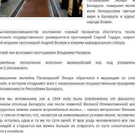
Патриарший Экзарх в
Беларуси, совершил моле
всем белорусским святы
мире в Беларуси и единс
народа Божия.
ысокопреосвященству сослужили: первый проректор Института теоло
сского государственного университета протоиерей Сергий Гордун, секрет
й епархии протоиерей Андрей Волков и клирики кафедрального собора.
ский чин возглавил протодиакон Владимир Назаров.
лужебные песнопения исполнил архиерейский хор под управлен
я Соболевского.
вершении молебна Патриарший Экзарх обратился к верующим со сло
ния, в котором поздравил всех с национальным государственным празднико
езависимости Республики Беларусь.
дня мы вспоминаем, как в 1944 году была освобождена от фашистс
тчиков столица Беларуси, как после тяжелой Великой Отечественной во
орусских землях начала возрождаться жизнь
», – сказал митрополит Вениам
 с тем он отметил, что, несмотря на изменившиеся условия жизни, человечес
а осталась одна и та же по сути своей. И враг рода человеческого все так
людей и старается как можно больше их отвратить от пути спасительног
ти к погибели.