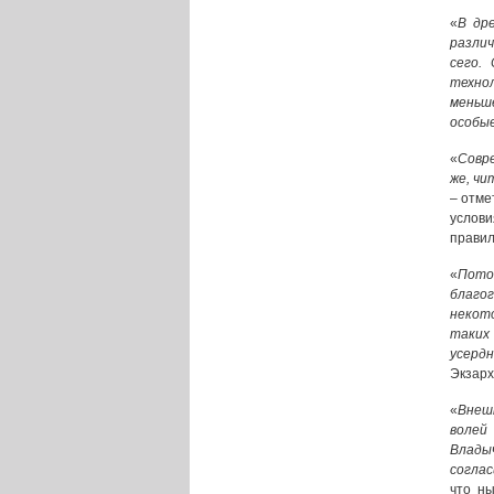
«
В др
разли
сего.
технол
меньш
особые
«
Совре
же, чи
– отме
услови
правил
«
Пото
благо
некото
таких 
усерд
Экзарх
«
Внеш
волей
Влады
соглас
что ны