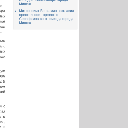
кафедральном соборе города
Минска
я –
Митрополит Вениамин возглавил
ира
престольное торжество
вых
Серафимовского прихода города
еще
Минска
ает
ь.
Или
ни
»,
ных
как
сут
дим
. В
тем
ший
т с
тая
р и
ил,
: в