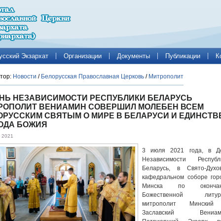
усский Экзархат
Организации
Документы
Публикации
К
тор:
Новости
/
Белорусская Православная Церковь
/
Митрополит
ЕНЬ НЕЗАВИСИМОСТИ РЕСПУБЛИКИ БЕЛАРУСЬ
РОПОЛИТ ВЕНИАМИН СОВЕРШИЛ МОЛЕБЕН ВСЕМ
ОРУССКИМ СВЯТЫМ О МИРЕ В БЕЛАРУСИ И ЕДИНСТВ
ОДА БОЖИЯ
 2021
3 июля 2021 года, в Д
Независимости Республ
Беларусь, в Свято-Духо
кафедральном соборе гор
Минска по окончан
Божественной литур
митрополит Мински
Заславский Вениам