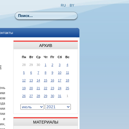
RU
|
BY
Поиск
онтакты
АРХИВ
Пн
Вт
Ср
Чт
Пт
Сб
Вс
28
29
30
1
2
3
4
Е
5
6
7
8
9
10
11
12
13
14
15
16
17
18
ень
19
20
21
22
23
24
25
ики
26
27
28
29
30
31
1
вом
ода
ии
гии
й и
МАТЕРИАЛЫ
ин,