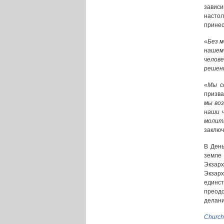
зависи
настол
принес
«
Без м
нашем
челов
решен
«
Мы с
призва
мы воз
наши ч
молит
заключ
В День
земле 
Экзар
Экзарх
единс
преод
делани
Church