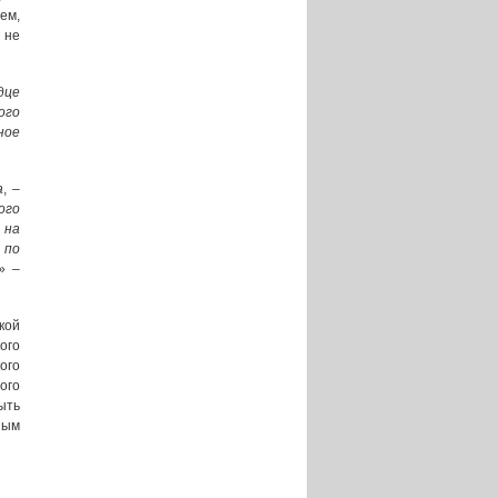
ем,
 не
дце
ого
ное
а
, –
ого
 на
 по
» –
кой
ого
ого
ого
ыть
ным