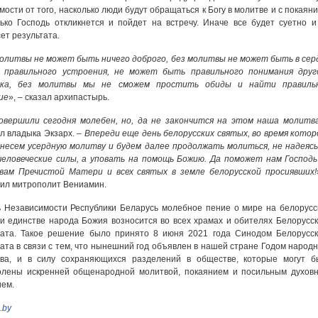
мости от того, насколько люди будут обращаться к Богу в молитве и с покаяни
ько Господь откликнется и пойдет на встречу. Иначе все будет суетно и
ет результата.
олитвы не может быть ничего доброго, без молитвы не может быть в сер
 правильного устроения, не может быть правильного понимания друг
ека, без молитвы мы не сможем простить обиды и найти правиль
ие
», – сказал архипастырь.
овершили сегодня молебен, но, да не закончится на этом наша молитв
л владыка Экзарх. –
Впереди еще день белорусских святых, во время котор
несем усердную молитву и будем далее продолжать молиться, не надеясь
еловеческие силы, а уповать на помощь Божию. Да поможет нам Господь
вам Пречистой Матери и всех святых в земле белорусской просиявших!
ил митрополит Вениамин.
 Независимости Республики Беларусь молебное пение о мире на белорусс
и единстве народа Божия возносится во всех храмах и обителях Белорусск
хата. Такое решение было принято 8 июня 2021 года Синодом Белорусск
ата в связи с тем, что нынешний год объявлен в нашей стране Годом народн
тва, и в силу сохраняющихся разделений в обществе, которые могут б
олены искренней общенародной молитвой, покаянием и посильным духов
ем.
.by