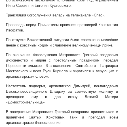
Богослужебные песнопения исполнили хоры под управлением
Нины Сирикян и Евгения Кустовского.
Трансляция богослужения велась на телеканале «Спас».
Проповедь перед Причастием произнес протоиерей Константин
Изофатов.
По отпусте Божественной литургии было совершено молебное
пение с крестным ходом и славление великомученице Ирине.
По окончании богослужения Митрополит Григорий поздравил
духовенство и мирян с престольным праздником, передал
Первосвятительское благословение Святейшего Патриарха
Московского и всея Руси Кирилла и обратился к верующим с
архипастырским словом.
Настоятель подворья, архиепископ Димитрий, поблагодарил
Высокопреосвященного Владыку за совместную молитву и
преподнес ему в дар икону Божией Матери
«Домостроительница».
В завершение Митрополит Григорий поздравил причастников с
принятием Святых Христовых Таин и преподал всем
архипастырское благословение.