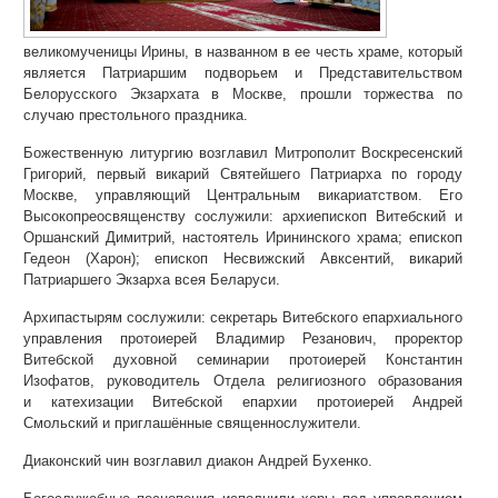
великомученицы Ирины, в названном в ее честь храме, который
является Патриаршим подворьем и Представительством
Белорусского Экзархата в Москве, прошли торжества по
случаю престольного праздника.
Божественную литургию возглавил Митрополит Воскресенский
Григорий, первый викарий Святейшего Патриарха по городу
Москве, управляющий Центральным викариатством. Его
Высокопреосвященству сослужили: архиепископ Витебский и
Оршанский Димитрий, настоятель Ирининского храма; епископ
Гедеон (Харон); епископ Несвижский Авксентий, викарий
Патриаршего Экзарха всея Беларуси.
Архипастырям сослужили: секретарь Витебского епархиального
управления протоиерей Владимир Резанович, проректор
Витебской духовной семинарии протоиерей Константин
Изофатов, руководитель Отдела религиозного образования
и катехизации Витебской епархии протоиерей Андрей
Смольский и приглашённые священнослужители.
Диаконский чин возглавил диакон Андрей Бухенко.