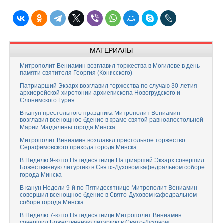
МАТЕРИАЛЫ
Митрополит Вениамин возглавил торжества в Могилеве в день
памяти святителя Георгия (Конисского)
Патриарший Экзарх возглавил торжества по случаю 30-летия
архиерейской хиротонии архиепископа Новогрудского и
Слонимского Гурия
В канун престольного праздника Митрополит Вениамин
возглавил всенощное бдение в храме святой равноапостольной
Марии Магдалины города Минска
Митрополит Вениамин возглавил престольное торжество
Серафимовского прихода города Минска
В Неделю 9-ю по Пятидесятнице Патриарший Экзарх совершил
Божественную литургию в Свято-Духовом кафедральном соборе
города Минска
В канун Недели 9-й по Пятидесятнице Митрополит Вениамин
совершил всенощное бдение в Свято-Духовом кафедральном
соборе города Минска
В Неделю 7-ю по Пятидесятнице Митрополит Вениамин
совершил Божественную литургию в Свято-Духовом