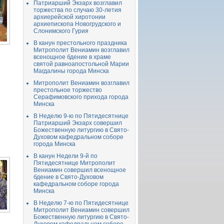
Патриарший Экзарх возглавил
торжества по случаю 30-летия
архиерейской хиротонии
архиепископа Новогрудского и
Слонимского Гурия
В канун престольного праздника
Митрополит Вениамин возглавил
всенощное бдение в храме
святой равноапостольной Марии
Магдалины города Минска
Митрополит Вениамин возглавил
престольное торжество
Серафимовского прихода города
Минска
В Неделю 9-ю по Пятидесятнице
Патриарший Экзарх совершил
Божественную литургию в Свято-
Духовом кафедральном соборе
города Минска
В канун Недели 9-й по
Пятидесятнице Митрополит
Вениамин совершил всенощное
бдение в Свято-Духовом
кафедральном соборе города
Минска
В Неделю 7-ю по Пятидесятнице
Митрополит Вениамин совершил
Божественную литургию в Свято-