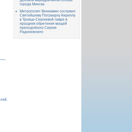
Духовом кафедральном соборе
города Минска
Митрополит Вениамин сослужил
Святейшему Патриарху Кириллу
в Троице-Сергиевой лавре в
праздник обретения мощей
преподобного Сергия
Радонежского
атей,