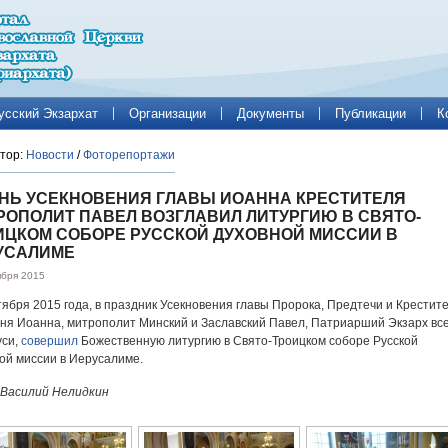
усский Экзархат
Организации
Документы
Публикации
К
тор:
Новости
/
Фоторепортажи
ЕНЬ УСЕКНОВЕНИЯ ГЛАВЫ ИОАННА КРЕСТИТЕЛЯ
РОПОЛИТ ПАВЕЛ ВОЗГЛАВИЛ ЛИТУРГИЮ В СВЯТО-
ИЦКОМ СОБОРЕ РУССКОЙ ДУХОВНОЙ МИССИИ В
УСАЛИМЕ
ября 2015
тября 2015 года, в праздник Усекновения главы Пророка, Предтечи и Крестит
ня Иоанна, митрополит Минский и Заславский Павел, Патриарший Экзарх вс
уси,
совершил
Божественную литургию в Свято-Троицком соборе Русской
ой миссии в Иерусалиме.
 Василий Нелидкин