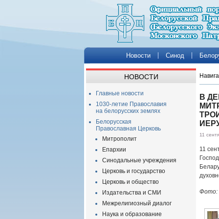
Новости
Синод
Белор
Навига
НОВОСТИ
Главные новости
В Д
1030-летие Православия
МИТ
на белорусских землях
ТРО
Белорусская
ИЕР
Православная Церковь
11 сент
Митрополит
11 сен
Епархии
Господ
Синодальные учреждения
Белар
Церковь и государство
духовн
Церковь и общество
Фото:
Издательства и СМИ
Межрелигиозный диалог
Наука и образование