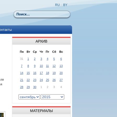
RU
|
BY
Поиск
онтакты
АРХИВ
Пн
Вт
Ср
Чт
Пт
Сб
Вс
31
1
2
3
4
5
6
7
8
9
10
11
12
13
14
15
16
17
18
19
20
еля
21
22
23
24
25
26
27
ея
28
29
30
1
2
3
4
МАТЕРИАЛЫ