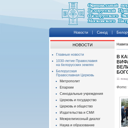
Новости
Синод
Белор
Навига
НОВОСТИ
Главные новости
В К
1030-летие Православия
ВИФ
на белорусских землях
ВЕЛ
Белорусская
БОГ
Православная Церковь
11 янва
Митрополит
Фото: 
Епархии
Синодальные учреждения
Церковь и государство
Церковь и общество
Издательства и СМИ
Межрелигиозный диалог
Наука и образование