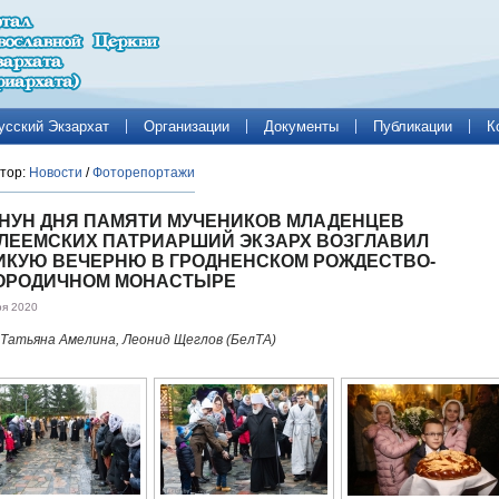
усский Экзархат
Организации
Документы
Публикации
К
тор:
Новости
/
Фоторепортажи
АНУН ДНЯ ПАМЯТИ МУЧЕНИКОВ МЛАДЕНЦЕВ
ЛЕЕМСКИХ ПАТРИАРШИЙ ЭКЗАРХ ВОЗГЛАВИЛ
ИКУЮ ВЕЧЕРНЮ В ГРОДНЕНСКОМ РОЖДЕСТВО-
ОРОДИЧНОМ МОНАСТЫРЕ
ря 2020
Татьяна Амелина, Леонид Щеглов (БелТА)