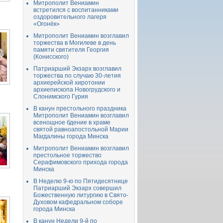
Митрополит Вениамин
встретился с воспитанниками
оздоровительного лагеря
«Огонёк»
Митрополит Вениамин возглавил
торжества в Могилеве в день
памяти святителя Георгия
(Конисского)
Патриарший Экзарх возглавил
торжества по случаю 30-летия
архиерейской хиротонии
архиепископа Новогрудского и
Слонимского Гурия
В канун престольного праздника
Митрополит Вениамин возглавил
всенощное бдение в храме
святой равноапостольной Марии
Магдалины города Минска
Митрополит Вениамин возглавил
престольное торжество
Серафимовского прихода города
Минска
В Неделю 9-ю по Пятидесятнице
Патриарший Экзарх совершил
Божественную литургию в Свято-
Духовом кафедральном соборе
города Минска
В канун Недели 9-й по