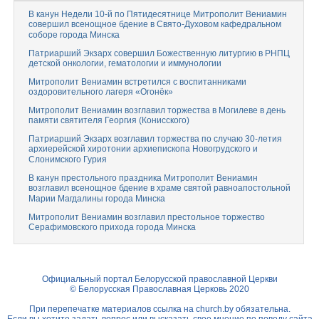
В канун Недели 10-й по Пятидесятнице Митрополит Вениамин
совершил всенощное бдение в Свято-Духовом кафедральном
соборе города Минска
Патриарший Экзарх совершил Божественную литургию в РНПЦ
детской онкологии, гематологии и иммунологии
Митрополит Вениамин встретился с воспитанниками
оздоровительного лагеря «Огонёк»
Митрополит Вениамин возглавил торжества в Могилеве в день
памяти святителя Георгия (Конисского)
Патриарший Экзарх возглавил торжества по случаю 30-летия
архиерейской хиротонии архиепископа Новогрудского и
Слонимского Гурия
В канун престольного праздника Митрополит Вениамин
возглавил всенощное бдение в храме святой равноапостольной
Марии Магдалины города Минска
Митрополит Вениамин возглавил престольное торжество
Серафимовского прихода города Минска
Официальный портал Белорусской православной Церкви
© Белорусская Православная Церковь 2020
При перепечатке материалов ссылка на
church.by
обязательна.