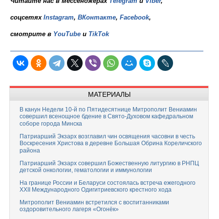
Читайте нас в мессенджерах
Telegram
и
Viber
,
соцсетях
Instagram
,
ВКонтакте
,
Facebook
,
смотрите в
YouTube
и
TikTok
МАТЕРИАЛЫ
В канун Недели 10-й по Пятидесятнице Митрополит Вениамин
совершил всенощное бдение в Свято-Духовом кафедральном
соборе города Минска
Патриарший Экзарх возглавил чин освящения часовни в честь
Воскресения Христова в деревне Большая Обрина Кореличского
района
Патриарший Экзарх совершил Божественную литургию в РНПЦ
детской онкологии, гематологии и иммунологии
На границе России и Беларуси состоялась встреча ежегодного
XXII Международного Одигитриевского крестного хода
Митрополит Вениамин встретился с воспитанниками
оздоровительного лагеря «Огонёк»