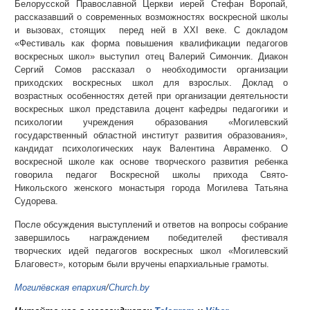
Белорусской Православной Церкви иерей Стефан Воропай,
рассказавший о современных возможностях воскресной школы
и вызовах, стоящих перед ней в XXI веке. С докладом
«Фестиваль как форма повышения квалификации педагогов
воскресных школ» выступил отец Валерий Симончик. Диакон
Сергий Сомов рассказал о необходимости организации
приходских воскресных школ для взрослых. Доклад о
возрастных особенностях детей при организации деятельности
воскресных школ представила доцент кафедры педагогики и
психологии учреждения образования «Могилевский
государственный областной институт развития образования»,
кандидат психологических наук Валентина Авраменко. О
воскресной школе как основе творческого развития ребенка
говорила педагог Воскресной школы прихода Свято-
Никольского женского монастыря города Могилева Татьяна
Судорева.
После обсуждения выступлений и ответов на вопросы собрание
завершилось награждением победителей фестиваля
творческих идей педагогов воскресных школ «Могилевский
Благовест», которым были вручены епархиальные грамоты.
Могилёвская епархия
/
Church.by