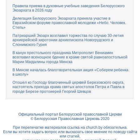
Правила приема в духовные учебные заведения Белорусского
Экзархата в 2026 году
Делегация Белорусского Экзархата приняла участие в
Евразийском форуме православной молодежи «Небо. Человек.
Степь»
Патриарший Экзарх возглавил торжества по случаю 30-летия
архиерейской хиротонии архиепископа Новогрудского и
Слонимского Гурия
В канун престольного праздника Митрополит Вениамин
возглавил всенощное бдение в храме святой равноапостольной
Марии Магдалины города Минска
В Минске началась благотворительная акция «Соберем ребенка
в школу»
Отошел ко Господу благочинный церквей Березовского округа,
настоятель прихода храма святых апостолов Петра и Павла в
городе Березе протоиерей Георгий Шевцов
Официальный портал Белорусской православной Церкви
© Белорусская Православная Церковь 2020
При перепечатке материалов ссылка на
church.by
обязательна.
Если вы хотите задать вопрос или высказать свое мнение по поводу сайта
или статей,