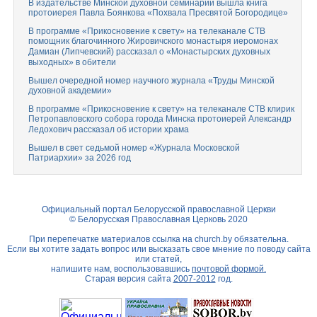
В издательстве Минской духовной семинарии вышла книга
протоиерея Павла Боянкова «Похвала Пресвятой Богородице»
В программе «Прикосновение к свету» на телеканале СТВ
помощник благочинного Жировичского монастыря иеромонах
Дамиан (Липчевский) рассказал о «Монастырских духовных
выходных» в обители
Вышел очередной номер научного журнала «Труды Минской
духовной академии»
В программе «Прикосновение к свету» на телеканале СТВ клирик
Петропавловского собора города Минска протоиерей Александр
Ледохович рассказал об истории храма
Вышел в свет седьмой номер «Журнала Московской
Патриархии» за 2026 год
Официальный портал Белорусской православной Церкви
© Белорусская Православная Церковь 2020
При перепечатке материалов ссылка на
church.by
обязательна.
Если вы хотите задать вопрос или высказать свое мнение по поводу сайта
или статей,
напишите нам, воспользовавшись
почтовой формой.
Старая версия сайта
2007-2012
год.