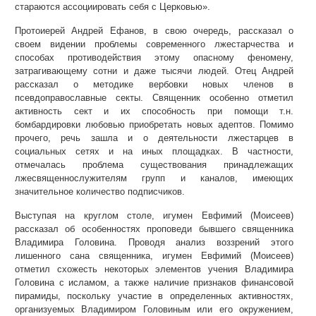
стараются ассоциировать себя с Церковью».
Протоиерей Андрей Ефанов, в свою очередь, рассказал о
своем видении проблемы современного лжестарчества и
способах противодействия этому опасному феномену,
затрагивающему сотни и даже тысячи людей. Отец Андрей
рассказал о методике вербовки новых членов в
псевдоправославные секты. Священник особенно отметил
активность сект и их способность при помощи т.н.
бомбардировки любовью приобретать новых адептов. Помимо
прочего, речь зашла и о деятельности лжестарцев в
социальных сетях и на иных площадках. В частности,
отмечалась проблема существования принадлежащих
лжесвященнослужителям групп и каналов, имеющих
значительное количество подписчиков.
Выступая на круглом столе, игумен Евфимий (Моисеев)
рассказал об особенностях проповеди бывшего священника
Владимира Головина. Проводя анализ воззрений этого
лишенного сана священника, игумен Евфимий (Моисеев)
отметил схожесть некоторых элементов учения Владимира
Головина с исламом, а также наличие признаков финансовой
пирамиды, поскольку участие в определенных активностях,
организуемых Владимиром Головиным или его окружением,