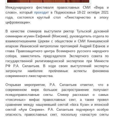
Международного фестиваля православных СМИ «Вера и
слово», который
проходит
в Подмосковье 18-22 октября 2021
года, состоялся круглый стол «Лжестарчество в эпоху
цифровизации».
В качестве спикеров выступили ректор Тульской духовной
семинарии игумен Евфимий (Моисеев), руководитель отдела по
взаимоотношениям Церкви с обществом и СМИ Кинешемской
епархии Ивановской митрополии протоиерей Андрей Ефанов и
глава Правозащитного центра Всемирного русского народного
собора, заместитель председателя Экспертного совета по
государственной религиоведческой экспертизе при Минюсте
РФ Р.А. Силантьев. В ходе своих выступлений эксперты
затронули наиболее проблемные аспекты феномена
современного лжестарчества.
Открывая мероприятие, Р.А. Силантьев отметил, что в
современном мире большое распространение получают
псевдоправославные секты. Спикер рассказал о самых
«токсичных» мифах православных сект, а также провел
сравнение между нашумевшей сектой «бога Кузи» и японской
сектой «Аум Сенрике». Р.А. Силантьев подчеркнул особую
опасность православных сект, поскольку «зачастую секты