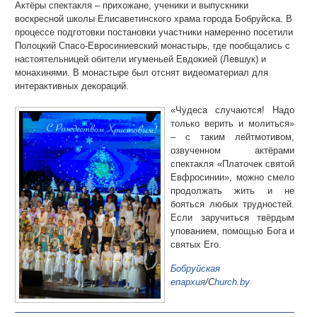
Актёры спектакля – прихожане, ученики и выпускники
воскресной школы Елисаветинского храма города Бобруйска. В
процессе подготовки постановки участники намеренно посетили
Полоцкий Спасо-Евросиниевский монастырь, где пообщались с
настоятельницей обители игуменьей Евдокией (Левшук) и
монахинями. В монастыре был отснят видеоматериал для
интерактивных декораций.
«Чудеса случаются! Надо
только верить и молиться»
– с таким лейтмотивом,
озвученном актёрами
спектакля «Платочек святой
Евфросинии», можно смело
продолжать жить и не
бояться любых трудностей.
Если заручиться твёрдым
упованием, помощью Бога и
святых Его.
Бобруйская
епархия
/
C
hurch.by