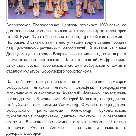
Белорусская Православная Церковь отмечает 1030-летие со
дня основания. Именно столько лет тому назад на территории
Белой Руси была образована первая, древнейшая епархия –
Полоцкая. В связи с этим в наступившем году в стране пройдёт
ряд церковно-общественных мероприятий. 9 января на сцене
Дворца искусств города Бобруйска состоялось одно из первых
– музыкальная постановка «Платочек святой Евфросинии».
Спектакль создан творческими силами Бобруйской епархии и
отделом культуры Бобруйского горисполкома.
На событии присутствовали гости: правящий архиерей
Бобруйской епархии епископ Серафим; председатель
Могилёвского облисполкома Анатолий Исаченко, заместитель
председателя облисполкома Валерий Малашко, председатель
Бобруйского горисполкома Александр Студнев, председатель
Бобруйского райисполкома Александр Суходольский,
руководители предприятий, деятели культуры и образования
области. В финале программы выступил заслуженный артист
Беларуси Руслан Алехно – сольно и вместе с
дочерью Варварой.