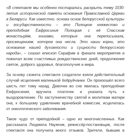
«
В спектакле мы особенно постарались раскрыть тему 1030-
летия исторической памяти основания Православной Церкви
в Беларуси. Как известно, основа основ белорусской культуры
и государственности – это Полоцкое княжество и
преподобная Евфросиния Полоцкая с её Спасским
монастырём, книгами, которые она переписывала,
просвещением, которое она несла. Это наши корни, это
основание нашей духовности и сущности белорусского
народа»
, – сказал епископ Серафим в финале мероприятия и
пожелал всем счастливых рождественских дней, продолжения
святок, доброго здоровья, благополучия и мира.
За основу сюжета спектакля создатели взяли действительный
случай исцеления маленькой бобруйчанки. Он произошёл всего
шесть лет тому назад. Девочке во сне явилась преподобная
Евфросиния, вручила платочек и указала путь к
выздоровлению. По заступничеству святой и молитвам матери
она, к большому удивлению врачебной комиссии, исцелилась
от онкологического заболевания.
Такое чудо от преподобной – одно из многочисленных. Как
рассказала Людмила Наумчик, режиссёр-постановщик, после
спектакля она получила много отзывов. Зрители, бывшие в