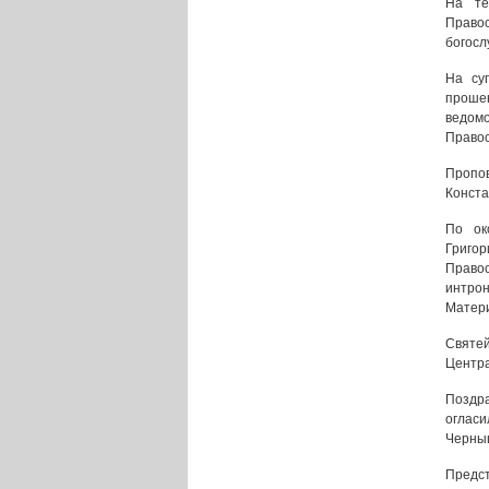
На те
Право
богосл
На су
проше
ведом
Правос
Пропов
Конста
По ок
Григо
Право
интрон
Матери
Святе
Центра
Поздр
оглас
Черны
Предст