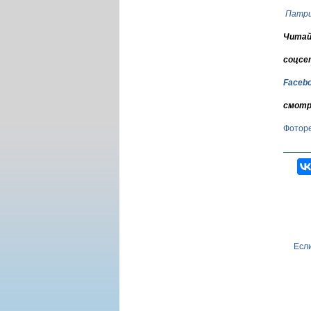
Патри
Читай
соцсе
Faceb
смотр
Фотор
Если