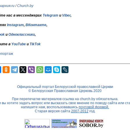
архия.ru
/
Church.by
те нас в мессенджерах
Telegram
и
Viber
,
тях
Instagram
,
ВКонтакте
,
ook
и
Одноклассники
,
ите в
YouTube
и
TikTok
епортаж
Официальный портал Белорусской православной Церкви
© Белорусская Православная Церковь 2020
При перепечатке материалов ссылка на
church.by
обязательна.
 вы хотите задать вопрос или высказать свое мнение по поводу сайта или ст
напишите нам, воспользовавшись
почтовой формой.
Старая версия сайта
2007-2012
год.