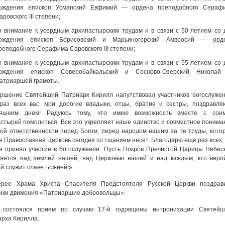
ождения епископ Усманский Евфимий — ордена преподобного Сераф
аровского III степени;
о внимание к усердным архипастырским трудам и в связи с 50-летием со 
ождения епископ Борисовский и Марьиногорский Амвросий — орд
реподобного Серафима Саровского III степени;
о внимание к усердным архипастырским трудам и в связи с 55-летием со 
ождения епископ Северобайкальский и Сосново-Озерский Никола
атриаршей грамоты.
ршение Святейший Патриарх Кирилл напутствовал участников богослужен
раз всех вас, мои дорогие владыки, отцы, братия и сестры, поздравля
няшним днем! Радуюсь тому, что имею возможность вместе с сон
стырей помолиться. Все это укрепляет наше единство и совместное понима
ой ответственности перед Богом, перед народом нашим за те труды, кото
я Православная Церковь сегодня со тщанием несет. Благодарю еще раз всех, 
я принял участие в богослужении. Пусть Покров Пречистой Царицы Небес
няется над землей нашей, над Церковью нашей и над каждым, кто веро
й служит славе Божией!»
ерее Храма Христа Спасителя Предстоятеля Русской Церкви поздрав
ики движения «Патриаршие добровольцы».
 состоялся прием по случаю 17-й годовщины интронизации Святейш
рха Кирилла.