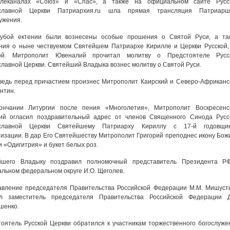
леканалах «Союз» и «Спас», а также на официальном сайте Русс
славной Церкви Патриархия.ru шла прямая трансляция Патриарш
ужения.
губой ектении были вознесены особые прошения о Святой Руси, а та
ния о ныне чествуемом Святейшем Патриархе Кирилле и Церкви Русской,
ой. Митрополит Ювеналий прочитал молитву о Предстоятеле Русс
лавной Церкви. Святейший Владыка вознес молитву о Святой Руси.
едь перед причастием произнес Митрополит Каирский и Северо-Африканс
нтин.
ончании Литургии после пения «Многолетия», Митрополит Воскресенс
рий огласил поздравительный адрес от членов Священного Синода Русс
славной Церкви Святейшему Патриарху Кириллу с 17-й годовщи
изации. В дар Его Святейшеству Митрополит Григорий преподнес икону Бож
 «Одигитрия» и букет белых роз.
йшего Владыку поздравил полномочный представитель Президента Р
льном федеральном округе И.О. Щеголев.
авление председателя Правительства Российской Федерации М.М. Мишуст
ил заместитель председателя Правительства Российской Федерации Д
шенко.
оятель Русской Церкви обратился к участникам торжественного богослуже