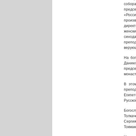
собор
предс
«Росси
произв
директ
женск
синод
препо
верую
На бог
Дани
предс
монаст
В это
препо
Египе
Русско
Богосл
Толка
Сергия
Токмак