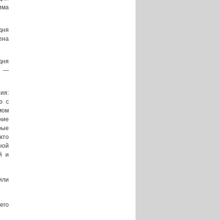
има
дня
ена
дня
й —
ия:
ю с
мом
ние
рые
кто
ной
й и
или
его