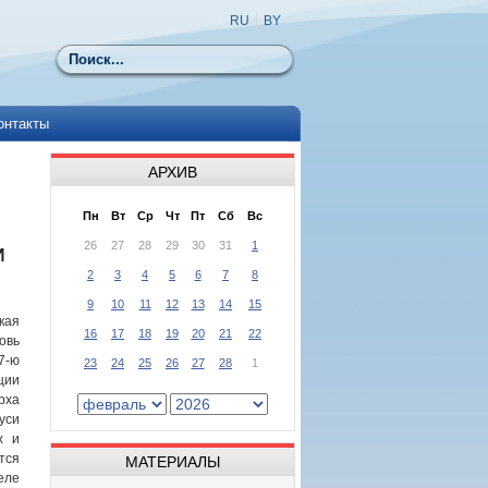
RU
|
BY
Поиск
онтакты
АРХИВ
Пн
Вт
Ср
Чт
Пт
Сб
Вс
26
27
28
29
30
31
1
И
2
3
4
5
6
7
8
9
10
11
12
13
14
15
кая
16
17
18
19
20
21
22
овь
7-ю
23
24
25
26
27
28
1
ции
рха
уси
х и
тся
МАТЕРИАЛЫ
еле