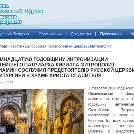
усский Экзархат
Организации
Документы
Публикации
К
тор:
Новости
/
Белорусская Православная Церковь
/
Митрополит
ЕМНАДЦАТУЮ ГОДОВЩИНУ ИНТРОНИЗАЦИИ
ТЕЙШЕГО ПАТРИАРХА КИРИЛЛА МИТРОПОЛИТ
ИАМИН СОСЛУЖИЛ ПРЕДСТОЯТЕЛЮ РУССКОЙ ЦЕРКВ
ЛИТУРГИЕЙ В ХРАМЕ ХРИСТА СПАСИТЕЛЯ
аля 2026
1 февраля 2026 года Русс
Православная Церк
молитвенно отмечает 1
годовщину интрониза
Святейшего Патриа
Московского и всея Р
Кирилла. Во всех храма
монастырях вознося
молитвы о Предстоят