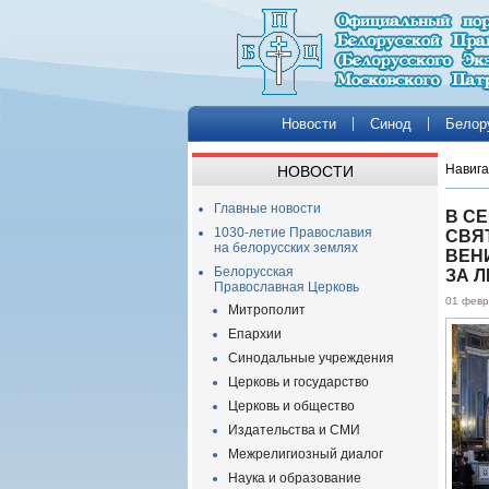
Новости
Синод
Белор
Навига
НОВОСТИ
Главные новости
В С
1030-летие Православия
СВЯ
на белорусских землях
ВЕН
Белорусская
ЗА 
Православная Церковь
01 февр
Митрополит
Епархии
Синодальные учреждения
Церковь и государство
Церковь и общество
Издательства и СМИ
Межрелигиозный диалог
Наука и образование