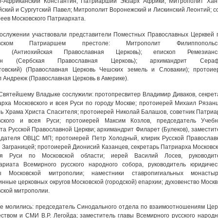
о-Африканский Константин, Патриарший Экзарх Африки; Митрополит Хан
ский и Сургутский Павел; Митрополит Воронежский и Лискинский Леонтий; с
еев Московского Патриархата.
ослужении участвовали представители Поместных Православных Церквей 
овском Патриаршем престоле: Митрополит Филиппопольс
н (Антиохийская Православная Церковь); епископ Ремезианс
ан (Сербская Православная Церковь); архимандрит Сера
товский) (Православная Церковь Чешских земель и Словакии); протоие
 Андреюк (Православная Церковь в Америке).
Святейшему Владыке сослужили: протопресвитер Владимир Диваков, секрет
рха Московского и всея Руси по городу Москве; протоиерей Михаил Рязанц
ь Храма Христа Спасителя; протоиерей Николай Балашов, советник Патриа
вского и всея Руси; протоиерей Максим Козлов, председатель Учебн
та Русской Православной Церкви; архимандрит Филарет (Булеков), заместит
едателя ОВЦС МП; протоиерей Петр Холодный, клирик Русской Православ
 Заграницей; протоиерей Дионисий Казанцев, секретарь Патриарха Московск
я Руси по Московской области; иерей Василий Лосев, руководит
тариата Всемирного русского народного собора, руководитель юридичес
ы Московской митрополии; наместники ставропигиальных монастыр
инные церковных округов Московской (городской) епархии; духовенство Москв
ской митрополии.
е молились: председатель Синодального отдела по взаимоотношениям Цер
ством и СМИ В.Р. Легойда; заместитель главы Всемирного русского народн