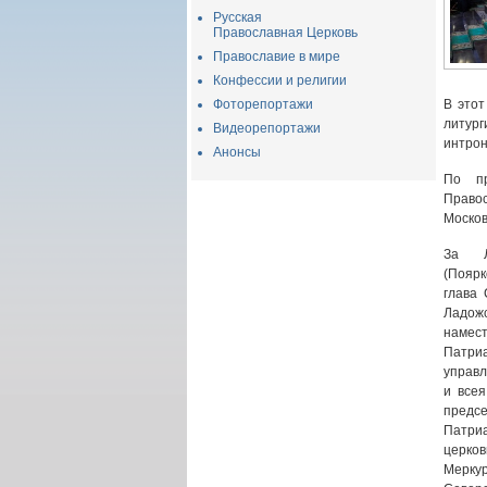
Русская
Православная Церковь
Православие в мире
Конфессии и религии
Фоторепортажи
В это
литур
Видеорепортажи
интрон
Анонсы
По пр
Право
Москов
За Л
(Поя
глава 
Ладож
намес
Патри
управл
и всея
пред
Патри
церков
Меркур