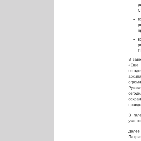
р
С
в
р
п
в
р
П
В заве
«Еще 
сегод
архипа
огромн
Русска
сегодн
сохра
правдо
В гал
участн
Далее
Патриа