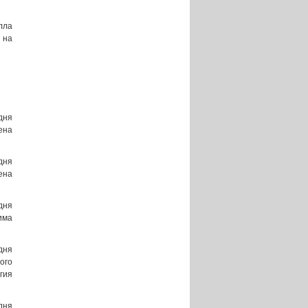
лла
 на
дня
ена
дня
ена
дня
има
дня
ого
гия
дня