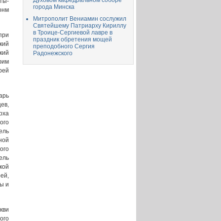
Духовом кафедральном соборе
ты-
города Минска
онм
Митрополит Вениамин сослужил
Святейшему Патриарху Кириллу
в Троице-Сергиевой лавре в
при
праздник обретения мощей
кий
преподобного Сергия
кий
Радонежского
фим
рей
арь
ев,
рха
ого
ель
ной
ого
ель
кой
ей,
ы и
кви
ого