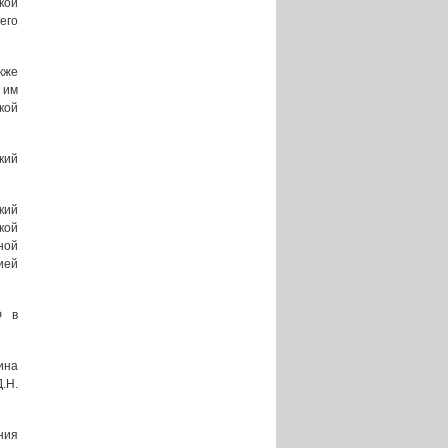
кой
его
кже
 им
кой
кий
кий
кой
ной
ией
Ф в
ина
.Н.
ния