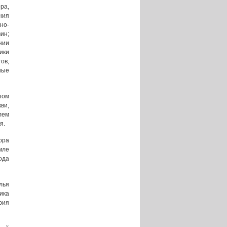
ра,
ния
но-
ин;
нии
ики
ов,
ные
пом
ви,
лем
я.
ора
мле
ода
лья
ика
рия