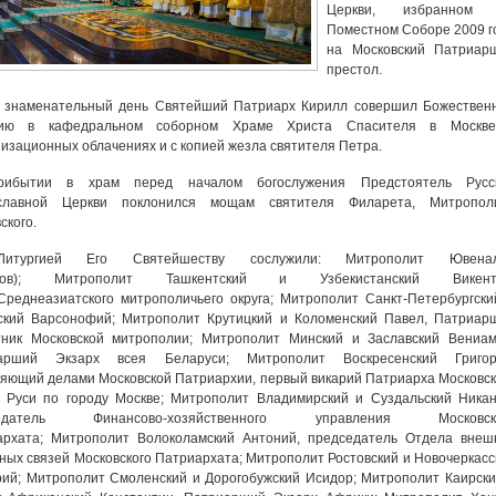
Церкви, избранном
Поместном Соборе 2009 г
на Московский Патриар
престол.
т знаменательный день Святейший Патриарх Кирилл совершил Божествен
гию в кафедральном соборном Храме Христа Спасителя в Москв
изационных облачениях и с копией жезла святителя Петра.
ибытии в храм перед началом богослужения Предстоятель Русс
славной Церкви поклонился мощам святителя Филарета, Митропол
ского.
итургией Его Святейшеству сослужили: Митрополит Ювена
рков); Митрополит Ташкентский и Узбекистанский Викент
Среднеазиатского митрополичьего округа; Митрополит Санкт-Петербургски
ский Варсонофий; Митрополит Крутицкий и Коломенский Павел, Патриар
тник Московской митрополии; Митрополит Минский и Заславский Вениам
арший Экзарх всея Беларуси; Митрополит Воскресенский Григор
яющий делами Московской Патриархии, первый викарий Патриарха Московск
 Руси по городу Москве; Митрополит Владимирский и Суздальский Никан
седатель Финансово-хозяйственного управления Московск
архата; Митрополит Волоколамский Антоний, председатель Отдела внеш
ных связей Московского Патриархата; Митрополит Ростовский и Новочеркасс
ий; Митрополит Смоленский и Дорогобужский Исидор; Митрополит Каирски