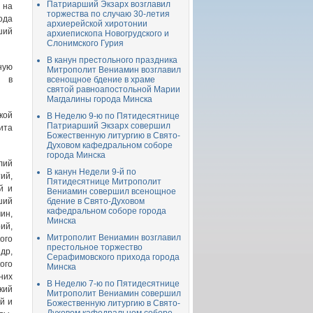
Патриарший Экзарх возглавил
 на
торжества по случаю 30-летия
ода
архиерейской хиротонии
ший
архиепископа Новогрудского и
Слонимского Гурия
В канун престольного праздника
ную
Митрополит Вениамин возглавил
е в
всенощное бдение в храме
святой равноапостольной Марии
Магдалины города Минска
кой
В Неделю 9-ю по Пятидесятнице
Патриарший Экзарх совершил
ита
Божественную литургию в Свято-
Духовом кафедральном соборе
города Минска
лий
В канун Недели 9-й по
ий,
Пятидесятнице Митрополит
й и
Вениамин совершил всенощное
ший
бдение в Свято-Духовом
кафедральном соборе города
ин,
Минска
ий,
Митрополит Вениамин возглавил
ого
престольное торжество
др,
Серафимовского прихода города
ого
Минска
них
В Неделю 7-ю по Пятидесятнице
кий
Митрополит Вениамин совершил
й и
Божественную литургию в Свято-