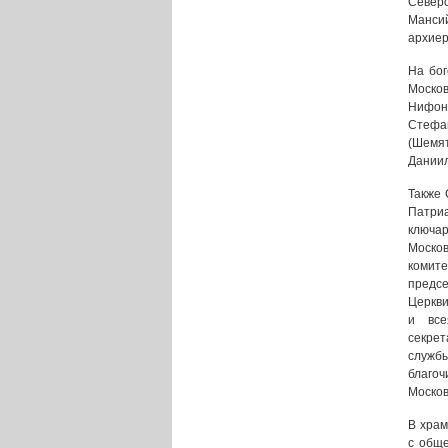
Север
Мансий
архиер
На бог
Моск
Нифо
Стеф
(Шемя
Даниил
Также 
Патриа
ключар
Моско
комите
предс
Церкви
и все
секре
служб
благоч
Москов
В храм
с обще