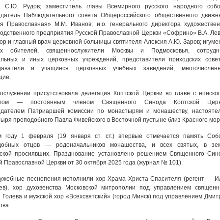
а С.Ю. Рудов; заместитель главы Всемирного русского народного собо
едатель Наблюдательного совета Общероссийского общественного движе
я Православная» М.М. Иванов; и.о. генерального директора художествен
одственного предприятия Русской Православной Церкви «Софрино» В.А. Лев
ор и главный врач церковной больницы святителя Алексия А.Ю. Заров; игуме
их обителей, священнослужители Москвы и Подмосковья, сотрудн
альных и иных церковных учреждений, представители приходских совет
даватели и учащиеся церковных учебных заведений, многочислен
щие.
ослужении присутствовала делегация Коптской Церкви во главе с еписко
илом — постоянным членом Священного Синода Коптской Церк
едателем Патриаршей комиссии по монастырям и монашеству, настояте
ыря преподобного Павла Фивейского в Восточной пустыне близ Красного мор
м году 1 февраля (19 января ст. ст.) впервые отмечается память Соб
добных отцов — родоначальников монашества, и всех святых, в зе
тской просиявших. Празднование установлено решением Священного Син
й Православной Церкви от 30 октября 2025 года (журнал № 101).
ужебные песнопения исполнили хор Храма Христа Спасителя (регент — И
чев), хор духовенства Московской митрополии под управлением священн
 Голева и мужской хор «Всехсвятский» (город Минск) под управлением Дмит
ова.