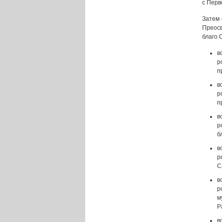
с Перв
Затем 
Преосв
благо 
в
р
п
в
р
п
в
р
б
в
р
С
в
р
м
Р
в