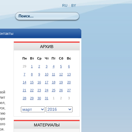
RU
|
BY
Поиск
онтакты
АРХИВ
Пн
Вт
Ср
Чт
Пт
Сб
Вс
29
1
2
3
4
5
6
7
8
9
10
11
12
13
14
15
16
17
18
19
20
21
22
23
24
25
26
27
вой
лит
28
29
30
31
1
2
3
ел,
си,
гию
оре
ого
МАТЕРИАЛЫ
ря.