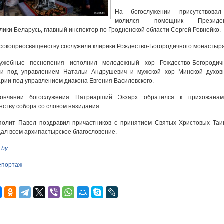
На богослужении присутствова
молился помощник Президе
лики Беларусь, главный инспектор по Гродненской области Сергей Ровнейко.
сокопреосвященству сослужили клирики Рождество-Богородичного монастыр
лужебные песнопения исполнил молодежный хор Рождество-Богородич
ли под управлением Натальи Андрушевич и мужской хор Минской духов
рии под управлением диакона Евгения Василевского.
ончании богослужения Патриарший Экзарх обратился к прихожана
нству собора со словом назидания.
полит Павел поздравил причастников с принятием Святых Христовых Таи
ал всем архипастырское благословение.
.by
епортаж