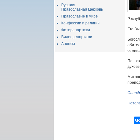
Русская
Православная Церковь
Православие в мире
Респуб
Конфессии и религии
Его Вы
Фоторепортажи
Видеорепортажи
Богос
Анонсы
обите
семина
По ок
духове
Митро
препод
Church
Фотор