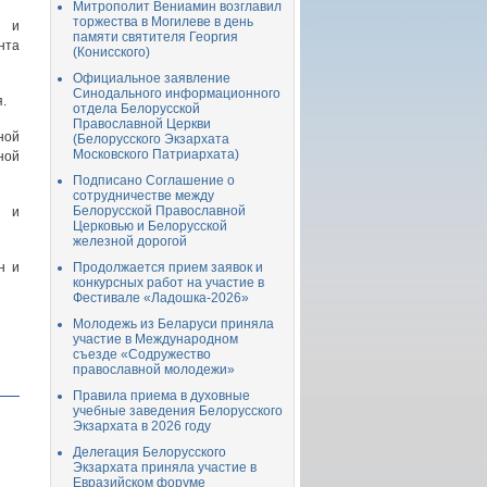
Митрополит Вениамин возглавил
торжества в Могилеве в день
л и
памяти святителя Георгия
нта
(Конисского)
Официальное заявление
Синодального информационного
я.
отдела Белорусской
Православной Церкви
ной
(Белорусского Экзархата
Московского Патриархата)
ной
Подписано Соглашение о
сотрудничестве между
Белорусской Православной
м и
Церковью и Белорусской
железной дорогой
н и
Продолжается прием заявок и
конкурсных работ на участие в
Фестивале «Ладошка-2026»
Молодежь из Беларуси приняла
участие в Международном
съезде «Содружество
православной молодежи»
Правила приема в духовные
учебные заведения Белорусского
Экзархата в 2026 году
Делегация Белорусского
Экзархата приняла участие в
Евразийском форуме