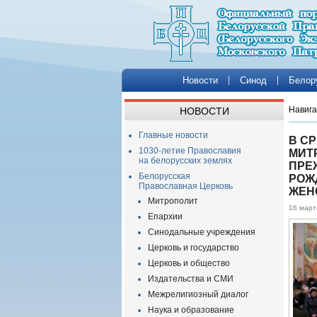
Новости
Синод
Белор
Навига
НОВОСТИ
Главные новости
В С
1030-летие Православия
МИТ
на белорусских землях
ПРЕ
Белорусская
РОЖ
Православная Церковь
ЖЕН
Митрополит
16 март
Епархии
Синодальные учреждения
Церковь и государство
Церковь и общество
Издательства и СМИ
Межрелигиозный диалог
Наука и образование