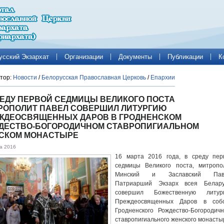
усский Экзархат
Организации
Документы
Публикации
К
тор:
Новости
/
Белорусская Православная Церковь
/
Епархии
РЕДУ ПЕРВОЙ СЕДМИЦЫ ВЕЛИКОГО ПОСТА
РОПОЛИТ ПАВЕЛ СОВЕРШИЛ ЛИТУРГИЮ
ЖДЕОСВЯЩЕННЫХ ДАРОВ В ГРОДНЕНСКОМ
ДЕСТВО-БОГОРОДИЧНОМ СТАВРОПИГИАЛЬНОМ
СКОМ МОНАСТЫРЕ
а 2016
16 марта 2016 года, в среду пер
седмицы Великого поста, митропо
Минский и Заславский Пав
Патриарший Экзарх всея Белару
совершил Божественную литур
Преждеосвященных Даров в соб
Гродненского Рождество-Богородичн
ставропигиального женского монасты