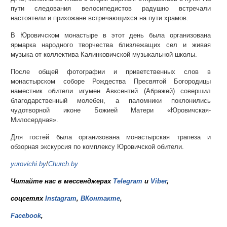
пути следования велосипедистов радушно встречали
настоятели и прихожане встречающихся на пути храмов.
В Юровичском монастыре в этот день была организована
ярмарка народного творчества близлежащих сел и живая
музыка от коллектива Калинковичской музыкальной школы.
После общей фотографии и приветственных слов в
монастырском соборе Рождества Пресвятой Богородицы
наместник обители игумен Авксентий (Абражей) совершил
благодарственный молебен, а паломники поклонились
чудотворной иконе Божией Матери «Юровичская-
Милосердная».
Для гостей была организована монастырская трапеза и
обзорная экскурсия по комплексу Юровичской обители.
yurovichi.by
/
Church.by
Читайте нас в мессенджерах
Telegram
и
Viber
,
соцсетях
Instagram
,
ВКонтакте
,
Facebook
,