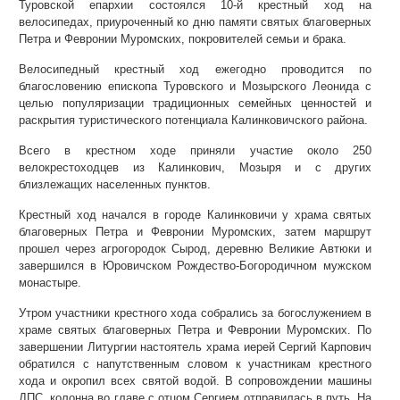
Туровской епархии состоялся 10-й крестный ход на
велосипедах, приуроченный ко дню памяти святых благоверных
Петра и Февронии Муромских, покровителей семьи и брака.
Велосипедный крестный ход ежегодно проводится по
благословению епископа Туровского и Мозырского Леонида с
целью популяризации традиционных семейных ценностей и
раскрытия туристического потенциала Калинковичского района.
Всего в крестном ходе приняли участие около 250
велокрестоходцев из Калинкович, Мозыря и с других
близлежащих населенных пунктов.
Крестный ход начался в городе Калинковичи у храма святых
благоверных Петра и Февронии Муромских, затем маршрут
прошел через агрогородок Сырод, деревню Великие Автюки и
завершился в Юровичском Рождество-Богородичном мужском
монастыре.
Утром участники крестного хода собрались за богослужением в
храме святых благоверных Петра и Февронии Муромских. По
завершении Литургии настоятель храма иерей Сергий Карпович
обратился с напутственным словом к участникам крестного
хода и окропил всех святой водой. В сопровождении машины
ДПС, колонна во главе с отцом Сергием отправилась в путь. На