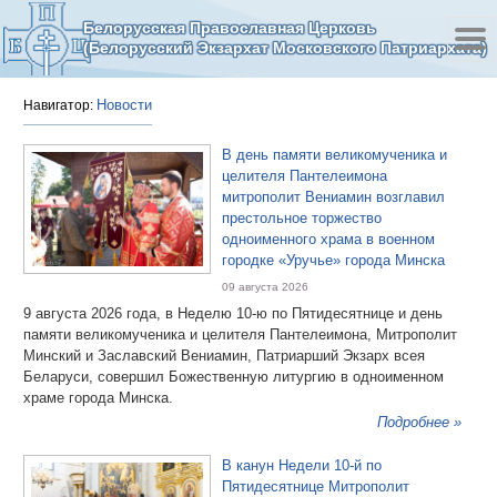
Белорусская Православная Церковь
(Белорусский Экзархат Московского Патриархата)
Новости
Навигатор:
В день памяти великомученика и
целителя Пантелеимона
митрополит Вениамин возглавил
престольное торжество
одноименного храма в военном
городке «Уручье» города Минска
09 августа 2026
9 августа 2026 года, в Неделю 10-ю по Пятидесятнице и день
памяти великомученика и целителя Пантелеимона, Митрополит
Минский и Заславский Вениамин, Патриарший Экзарх всея
Беларуси, совершил Божественную литургию в одноименном
храме города Минска.
Подробнее »
В канун Недели 10-й по
Пятидесятнице Митрополит