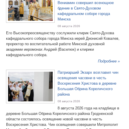
Вениамин совершил всенощное
бдение в Свято-Духовом
кафедральном соборе города
Минска
08 августа 2026
Его Высокопреосвященству сослужили клирик Свято-Духова
кафедрального собора города Минска иерей Дионисий Ковалев,
проректор по воспитательной работе Минской духовной
академии иеромонах Андрей (Василюк) и клирики
кафедрального собора.
Подробнее »
Патриарший Экзарх возглавил чин
освящения часовни в честь
Воскресения Христова в деревне
Большая Обрина Кореличского
района
08 августа 2026
8 августа 2026 года на кладбище в
деревне Большая Обрина Кореличского района Гродненской
области состоялось освящение новой часовни в честь
Воскресения Христова. Чин освящения совершили Митрополит