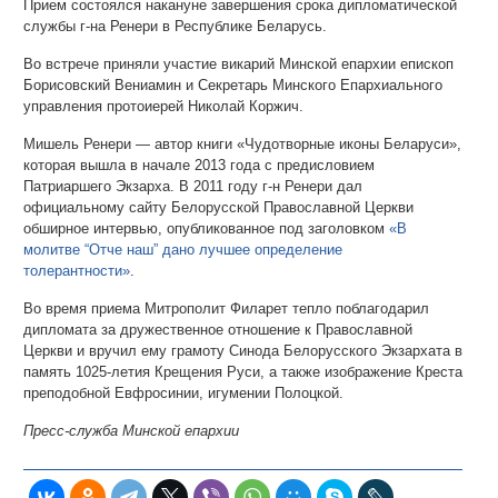
Прием состоялся накануне завершения срока дипломатической
службы г-на Ренери в Республике Беларусь.
Во встрече приняли участие викарий Минской епархии епископ
Борисовский Вениамин и Секретарь Минского Епархиального
управления протоиерей Николай Коржич.
Мишель Ренери — автор книги «Чудотворные иконы Беларуси»,
которая вышла в начале 2013 года с предисловием
Патриаршего Экзарха. В 2011 году г-н Ренери дал
официальному сайту Белорусской Православной Церкви
обширное интервью, опубликованное под заголовком
«В
молитве “Отче наш” дано лучшее определение
толерантности»
.
Во время приема Митрополит Филарет тепло поблагодарил
дипломата за дружественное отношение к Православной
Церкви и вручил ему грамоту Синода Белорусского Экзархата в
память 1025-летия Крещения Руси, а также изображение Креста
преподобной Евфросинии, игумении Полоцкой.
Пресс-служба Минской епархии