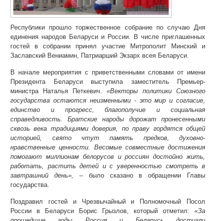
Республики прошло торжественное собрание по случаю Дня
единения народов Беларуси и России. В числе приглашенных
гостей в собрании принял участие Митрополит Минский и
Заславский Вениамин, Патриарший Экзарх всея Беларуси.
В начале мероприятия с приветственными словами от имени
Президента Беларуси выступила заместитель Премьер-
министра Наталья Петкевич.
«Векторы политики Союзного
государства остаются неизменными - это мир и согласие,
единство и прогресс, благополучие и социальная
справедливость. Братские народы дорожат пронесенными
сквозь века традициями доверия, по праву гордятся общей
историей, свято чтут память предков, духовно-
нравственные ценности. Весомые совместные достижения
помогают миллионам белорусов и россиян достойно жить,
работать, растить детей и с уверенностью смотреть в
завтрашний день», –
было сказано в обращении Главы
государства.
Поздравил гостей и Чрезвычайный и Полномочный Посол
России в Беларуси Борис Грызлов, который отметил:
«За
прошедшие годы Россия и Беларусь достигли