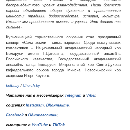
беспрецедентного уровня взаимодействия. Наши братские
народы объединяют общие духовные и нравственные
ценности: традиции добрососедства, история, культура.
Вместе мы преодолеваем вызовы и угрозы. Это делает нас
сильнее»
.
Кульминацией торжественного собрания стал праздничный
концерт «Сила земли - связь народов». Среди выступивших
коллективов
–
Национальный академический народный хор
Беларуси имени Г.Цитовича, Государственный ансамбль
Российского казачества, Государственный академический
ансамбль танца Беларуси, Митрополичий хор Свято-Духова
кафедрального собора города Минска, Новосибирский хор
академии Игоря Крутого.
belta.by
/
Church.by
Читайте нас в мессенджерах
Telegram
и
Viber
,
соцсетях
Instagram
,
ВКонтакте
,
Facebook
и
Одноклассники
,
смотрите в
YouTube
и
TikTok