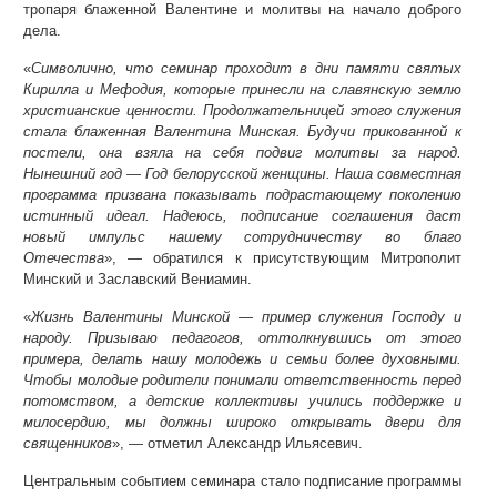
тропаря блаженной Валентине и молитвы на начало доброго
дела.
«
Символично, что семинар проходит в дни памяти святых
Кирилла и Мефодия, которые принесли на славянскую землю
христианские ценности. Продолжательницей этого служения
стала блаженная Валентина Минская. Будучи прикованной к
постели, она взяла на себя подвиг молитвы за народ.
Нынешний год — Год белорусской женщины. Наша совместная
программа призвана показывать подрастающему поколению
истинный идеал. Надеюсь, подписание соглашения даст
новый импульс нашему сотрудничеству во благо
Отечества
», — обратился к присутствующим Митрополит
Минский и Заславский Вениамин.
«
Жизнь Валентины Минской — пример служения Господу и
народу. Призываю педагогов, оттолкнувшись от этого
примера, делать нашу молодежь и семьи более духовными.
Чтобы молодые родители понимали ответственность перед
потомством, а детские коллективы учились поддержке и
милосердию, мы должны широко открывать двери для
священников
», — отметил Александр Ильясевич.
Центральным событием семинара стало подписание программы