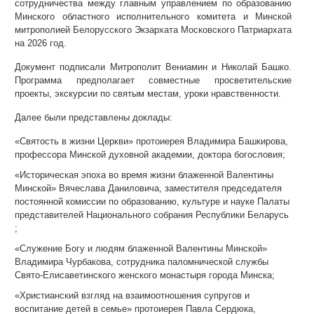
сотрудничества между главным управлением по образованию
Минского областного исполнительного комитета и Минской
митрополией Белорусского Экзархата Московского Патриархата
на 2026 год.
Документ подписали Митрополит Вениамин и Николай Башко.
Программа предполагает совместные просветительские
проекты, экскурсии по святым местам, уроки нравственности.
Далее были представлены доклады:
«Святость в жизни Церкви» протоиерея Владимира Башкирова,
профессора Минской духовной академии, доктора богословия;
«Историческая эпоха во время жизни блаженной Валентины
Минской» Вячеслава Даниловича, заместителя председателя
постоянной комиссии по образованию, культуре и науке Палаты
представителей Национального собрания Республики Беларусь
;
«Служение Богу и людям блаженной Валентины Минской»
Владимира Чурбакова, сотрудника паломнической службы
Свято-Елисаветинского женского монастыря города Минска;
«Христианский взгляд на взаимоотношения супругов и
воспитание детей в семье» протоиерея Павла Сердюка,