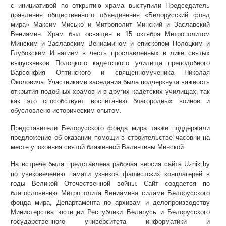
с инициативой по открытию храма выступили Председатель
правления общественного объединения «Белорусский фонд
мира» Максим Мисько и Митрополит Минский и Заславский
Вениамин. Храм был освящен в 15 октября Митрополитом
Минским и Заславским Вениамином и епископом Полоцким и
Глубокским Игнатием в честь прославленных в лике святых
выпускников Полоцкого кадетсткого училища преподобного
Варсонфия Оптинского и священномученика Николая
Околовича. Участниками заседания была подчеркнута важность
открытия подобных храмов и в других кадетских училищах, так
как это способствует воспитанию благородных воинов и
обусловлено историческим опытом.
Представители Белорусского фонда мира также поддержали
предложение об оказании помощи в строительстве часовни на
месте упокоения святой блаженной Валентины Минской.
На встрече была представлена рабочая версия сайта Uznik.by
по увековечению памяти узников фашистских концлагерей в
годы Великой Отечественной войны. Сайт создается по
благословению Митрополита Вениамина силами Белорусского
фонда мира, Департамента по архивам и делопроизводству
Министерства юстиции Республики Беларусь и Белорусского
государственного университета информатики и