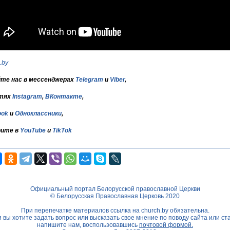
.by
те нас в мессенджерах
Telegram
и
Viber
,
тях
Instagram
,
ВКонтакте
,
ook
и
Одноклассники
,
ите в
YouTube
и
TikTok
Официальный портал Белорусской православной Церкви
© Белорусская Православная Церковь 2020
При перепечатке материалов ссылка на
church.by
обязательна.
 вы хотите задать вопрос или высказать свое мнение по поводу сайта или ст
напишите нам, воспользовавшись
почтовой формой.