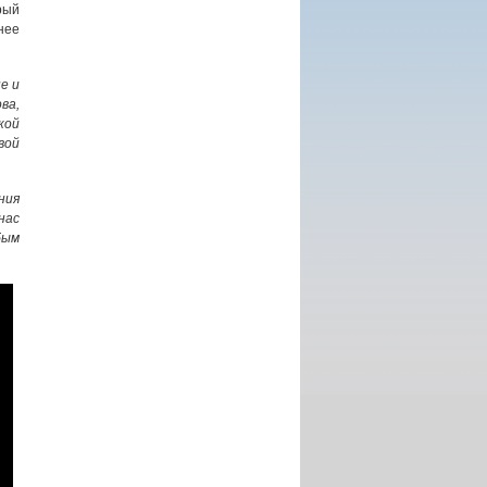
рый
нее
е и
а,
кой
вой
ния
нас
бым