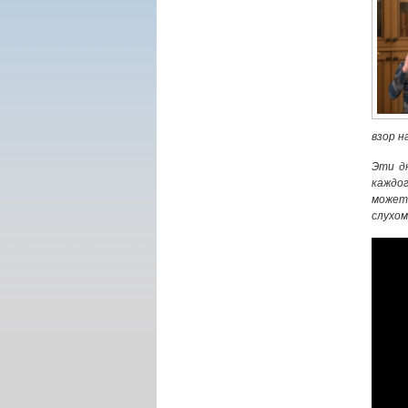
взор н
Эти д
каждог
может
слухом