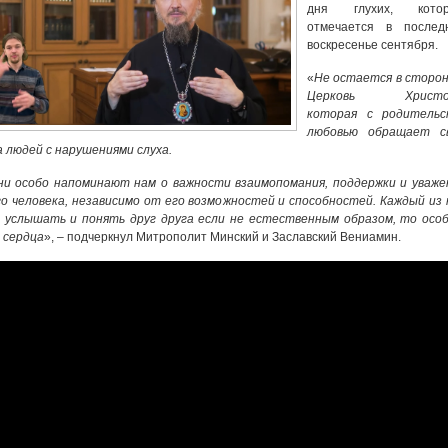
дня глухих, кото
отмечается в послед
воскресенье сентября.
«
Не остается в сторон
Церковь Христов
которая с родительс
любовью обращает с
а людей с нарушениями слуха.
ни особо напоминают нам о важности взаимопомания, поддержки и уваже
о человека, независимо от его возможностей и способностей. Каждый из 
 услышать и понять друг друга если не естественным образом, то осо
 сердца
», – подчеркнул Митрополит Минский и Заславский Вениамин.