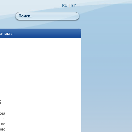
RU
|
BY
Поиск
онтакты
Я
й
сея
л с
 по
ого