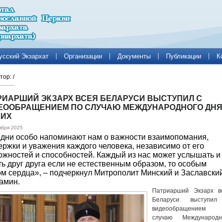
усский Экзархат
Организации
Документы
Публикации
К
тор:
/
РИАРШИЙ ЭКЗАРХ ВСЕЯ БЕЛАРУСИ ВЫСТУПИЛ С
ЕООБРАЩЕНИЕМ ПО СЛУЧАЮ МЕЖДУНАРОДНОГО ДН
ХИХ
ября 2025
 дни особо напоминают нам о важности взаимопомания,
ержки и уважения каждого человека, независимо от его
ожностей и способностей. Каждый из нас может услышать и
ть друг друга если не естественным образом, то особым
ом сердца», – подчеркнул Митрополит Минский и Заславски
амин.
Патриарший Экзарх в
Беларуси выступи
видеообращением
случаю Международн