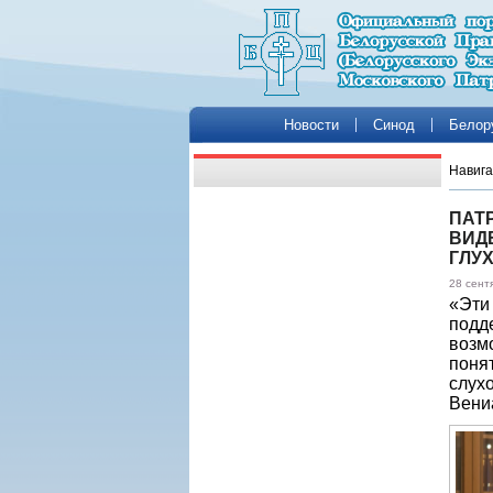
Новости
Синод
Белор
Навига
ПАТ
ВИД
ГЛУ
28 сент
«Эти
подд
возм
поня
слух
Вени