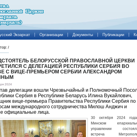
усский Экзархат
Организации
Документы
Публикации
К
тор:
/
ДСТОЯТЕЛЬ БЕЛОРУССКОЙ ПРАВОСЛАВНОЙ ЦЕРКВИ
РЕТИЛСЯ С ДЕЛЕГАЦИЕЙ РЕСПУБЛИКИ СЕРБИЯ ВО
ВЕ С ВИЦЕ-ПРЕМЬЕРОМ СЕРБИИ АЛЕКСАНДРОМ
ИНЫМ
бря 2024
став делегации вошли Чрезвычайный и Полномочный Посо
ублики Сербия в Республике Беларусь Илина Вукайлович,
щник вице-премьера Правительства Республики Сербия по
осам международного сотрудничества Милош Анджич и
ие официальные лица.
30 октября 2024 год
Минском епархиаль
управлении состоял
встреча Митропол