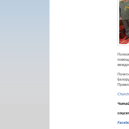
Полно
помощ
междун
Почетн
Белор
Правос
Church
Читай
соцсе
Faceb