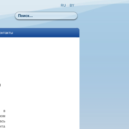
RU
|
BY
Поиск
онтакты
л
а в
ном
ась
ита