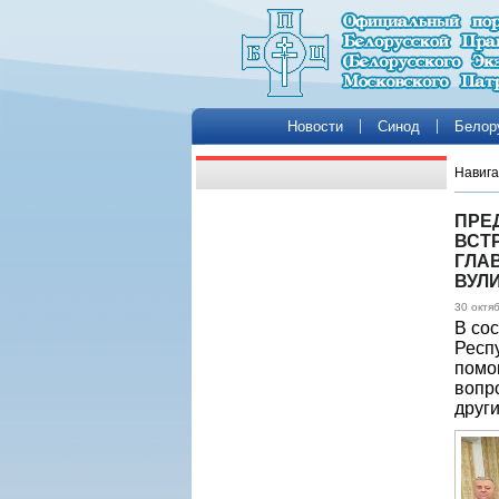
Новости
Синод
Белор
Навига
ПРЕ
ВСТ
ГЛА
ВУЛ
30 октя
В со
Респ
помо
вопр
друг