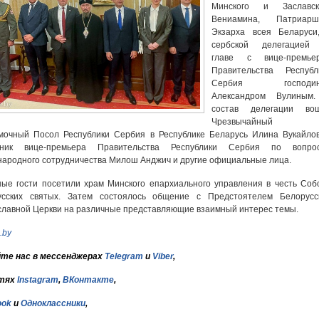
Минского и Заславск
Вениамина, Патриарш
Экзарха всея Беларуси
сербской делегацией
главе с вице-премье
Правительства Республ
Сербия господин
Александром Вулиным
состав делегации во
Чрезвычайный
мочный Посол Республики Сербия в Республике Беларусь Илина Вукайлов
ник вице-премьера Правительства Республики Сербия по вопро
ародного сотрудничества Милош Анджич и другие официальные лица.
ые гости посетили храм Минского епархиального управления в честь Соб
усских святых. Затем состоялось общение с Предстоятелем Белорусс
лавной Церкви на различные представляющие взаимный интерес темы.
.by
те нас в мессенджерах
Telegram
и
Viber
,
тях
Instagram
,
ВКонтакте
,
ook
и
Одноклассники
,