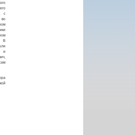
ого
его
, с
 во
ром
ики
ом
. В
шли
 и
ич,
сам
ора
кой