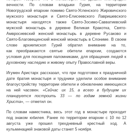
вечности. По словам владыки Гурия, на территории
Новогрудской епархии помимо Свято-Успенского Жировичского
мужского монастыря и Свято-Елисеевского Лавришевского
монастыря находятся также Свято-Зосимо-Савватиевский
мужской монастырь в деревне Великая Кракотка, Свято-
Амвросиевский женский монастырь в деревне Русаково и
Свято-Благовещенский женский монастырь в Слониме. В своем
слове архиепископ Гурий обратил внимание на то,
как преображаются святые обители епархии, создаются
условия для посещения паломниками, для обращения людей к
духовному наследию и живому опыту Православной веры.
Игумен Аристарх рассказал, что при подготовке к праздничной
дате братия монастыря и трудники уделили особое внимание
благоустройству территории обители и обновлению имеющихся
на ней часовен. «
Сейчас их 15, а всего в будущем их
планируется построить 33 — по годам земной жизни
Христа
», — отметил он.
По словам наместника, весь этот год в монастыре проходит
под знаком юбилея. Ранее по территории епархии с 10 по 12
августа уже прошел трехдневный крестный ход. А
кульминацией знаковой даты станет 5 ноября.