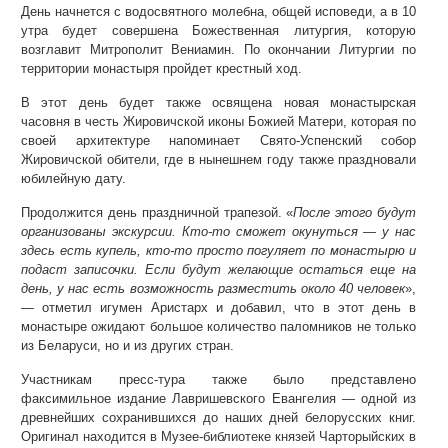
День начнется с водосвятного молебна, общей исповеди, а в 10
утра будет совершена Божественная литургия, которую
возглавит Митрополит Вениамин. По окончании Литургии по
территории монастыря пройдет крестный ход.
В этот день будет также освящена новая монастырская
часовня в честь Жировичской иконы Божией Матери, которая по
своей архитектуре напоминает Свято-Успенский собор
Жировичской обители, где в нынешнем году также праздновали
юбилейную дату.
Продолжится день праздничной трапезой. «
После этого будут
организованы экскурсии. Кто-то сможет окунуться — у нас
здесь есть купель, кто-то просто погуляет по монастырю и
подаст записочки. Если будут желающие остаться еще на
день, у нас есть возможность разместить около 40 человек
»,
— отметил игумен Аристарх и добавил, что в этот день в
монастыре ожидают большое количество паломников не только
из Беларуси, но и из других стран.
Участникам пресс-тура также было представлено
факсимильное издание Лавришевского Евангелия — одной из
древнейших сохранившихся до наших дней белорусских книг.
Оригинал находится в Музее-библиотеке князей Чарторыйских в