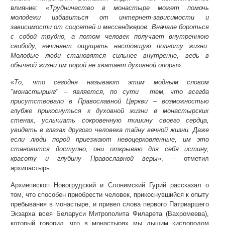
влияние: «
Трудничество в монастыре может помочь
молодежи избавиться от интернет-зависимости и
зависимости от соцсетей и мессенджеров. Вначале бороться
с собой трудно, а потом человек получает внутреннюю
свободу, начинает ощущать настоящую полноту жизни.
Молодые люди становятся сильнее внутренне, ведь в
обычной жизни им порой не хватает духовной опоры
».
«
То, что сегодня называют этим модным словом
"монастыринг" – является, по сути тем, что всегда
присутствовало в Православной Церкви – возможностью
глубже прикоснуться к духовной жизни в монастырских
стенах, услышать сокровенную тишину своего сердца,
увидеть в глазах другого человека тайну вечной жизни. Даже
если люди порой приезжают невоцерковленные, им это
становится доступно, они открываю для себя истину,
красоту и глубину Православной веры
», – отметил
архипастырь.
Архиепископ Новогрудский и Слонимский Гурий рассказал о
том, что способен приобрести человек, прикоснувшийся к опыту
пребывания в монастыре, и привел слова первого Патриаршего
Экзарха всея Беларуси Митрополита Филарета (Вахромеева),
который говорил, что в монастырях мы дышим кислородом