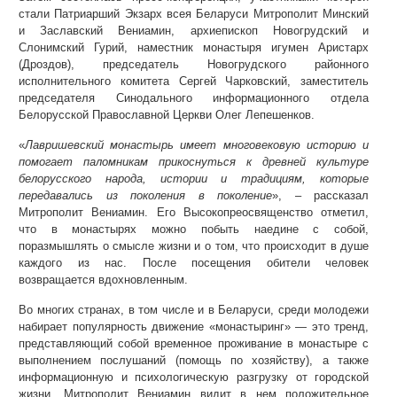
стали Патриарший Экзарх всея Беларуси Митрополит Минский
и Заславский Вениамин, архиепископ Новогрудский и
Слонимский Гурий, наместник монастыря игумен Аристарх
(Дроздов), председатель Новогрудского районного
исполнительного комитета Сергей Чарковский, заместитель
председателя Синодального информационного отдела
Белорусской Православной Церкви Олег Лепешенков.
«
Лавришевский монастырь имеет многовековую историю и
помогает паломникам прикоснуться к древней культуре
белорусского народа, истории и традициям, которые
передавались из поколения в поколение
», – рассказал
Митрополит Вениамин. Его Высокопреосвященство отметил,
что в монастырях можно побыть наедине с собой,
поразмышлять о смысле жизни и о том, что происходит в душе
каждого из нас. После посещения обители человек
возвращается вдохновленным.
Во многих странах, в том числе и в Беларуси, среди молодежи
набирает популярность движение «монастыринг» — это тренд,
представляющий собой временное проживание в монастыре с
выполнением послушаний (помощь по хозяйству), а также
информационную и психологическую разгрузку от городской
жизни. Митрополит Вениамин видит в нем положительное