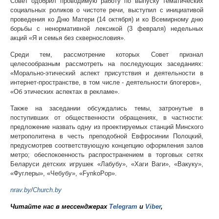
Совет одобрил проводимую работу по выпуску тематических
социальных роликов о чистоте речи, выступил с инициативой
проведения ко Дню Матери (14 октября) и ко Всемирному дню
борьбы с ненормативной лексикой (3 февраля) недельных
акций «Я и семья без сквернословия».
Среди тем, рассмотрение которых Совет признал
целесообразным рассмотреть на последующих заседаниях:
«Морально-этический аспект присутствия и деятельности в
интернет-пространстве, в том числе - деятельности блогеров»,
«Об этических аспектах в рекламе».
Также на заседании обсуждались темы, затронутые в
поступивших от общественности обращениях, в частности:
предложение назвать одну из проектируемых станций Минского
метрополитена в честь преподобной Евфросинии Полоцкий,
предусмотрев соответствующую концепцию оформления залов
метро; обеспокоенность распространением в торговых сетях
Беларуси детских игрушек «Лабубу», «Хаги Ваги», «Вакуку»,
«Фуглеры», «Чебубу», «FynkoPop».
nrav.by
/
Church.by
Читайте нас в мессенджерах
Telegram
и
Viber
,