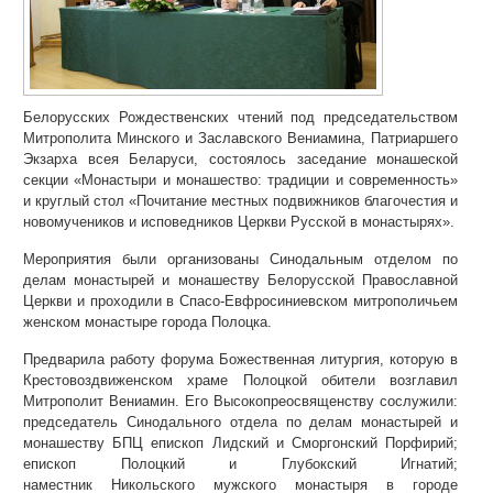
Белорусских Рождественских чтений под председательством
Митрополита Минского и Заславского Вениамина, Патриаршего
Экзарха всея Беларуси, состоялось заседание монашеской
секции «Монастыри и монашество: традиции и современность»
и круглый стол «Почитание местных подвижников благочестия и
новомучеников и исповедников Церкви Русской в монастырях».
Мероприятия были организованы Синодальным отделом по
делам монастырей и монашеству Белорусской Православной
Церкви и проходили в Спасо-Евфросиниевском митрополичьем
женском монастыре города Полоцка.
Предварила работу форума Божественная литургия, которую в
Крестовоздвиженском храме Полоцкой обители возглавил
Митрополит Вениамин. Его Высокопреосвященству сослужили:
председатель Синодального отдела по делам монастырей и
монашеству БПЦ епископ Лидский и Сморгонский Порфирий;
епископ Полоцкий и Глубокский Игнатий;
наместник Никольского мужского монастыря в городе