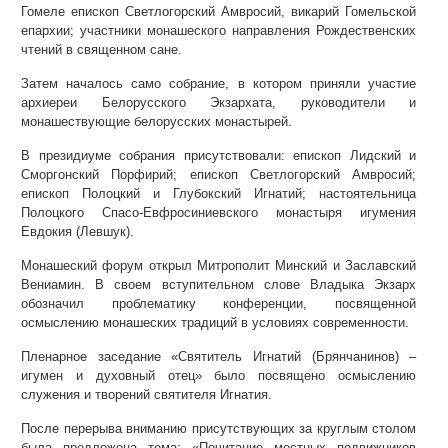
Гомеле епископ Светлогорский Амвросий, викарий Гомельской
епархии; участники монашеского направления Рождественских
чтений в священном сане.
Затем началось само собрание, в котором приняли участие
архиереи Белорусского Экзархата, руководители и
монашествующие белорусских монастырей.
В президиуме собрания присутствовали: епископ Лидский и
Сморгонский Порфирий; епископ Светлогорский Амвросий;
епископ Полоцкий и Глубокский Игнатий; настоятельница
Полоцкого Спасо-Евфросиниевского монастыря игумения
Евдокия (Левшук).
Монашеский форум открыл Митрополит Минский и Заславский
Вениамин. В своем вступительном слове Владыка Экзарх
обозначил проблематику конференции, посвященной
осмыслению монашеских традиций в условиях современности.
Пленарное заседание «Святитель Игнатий (Брянчанинов) –
игумен и духовный отец» было посвящено осмыслению
служения и творений святителя Игнатия.
После перерыва вниманию присутствующих за круглым столом
была предложена тема: «Почитание местных подвижников