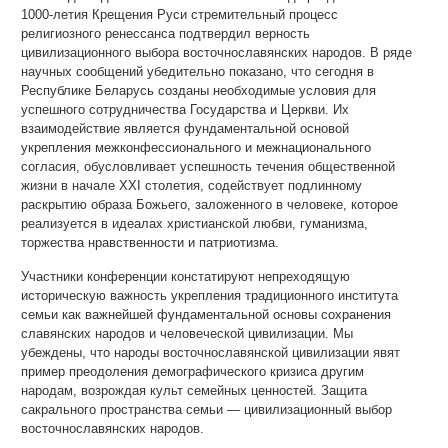
1000-летия Крещения Руси стремительный процесс
религиозного ренессанса подтвердил верность
цивилизационного выбора восточнославянских народов. В ряде
научных сообщений убедительно показано, что сегодня в
Республике Беларусь созданы необходимые условия для
успешного сотрудничества Государства и Церкви. Их
взаимодействие является фундаментальной основой
укрепления межконфессионального и межнационального
согласия, обусловливает успешность течения общественной
жизни в начале ХХІ столетия, содействует подлинному
раскрытию образа Божьего, заложенного в человеке, которое
реализуется в идеалах христианской любви, гуманизма,
торжества нравственности и патриотизма.
Участники конференции констатируют непреходящую
историческую важность укрепления традиционного института
семьи как важнейшей фундаментальной основы сохранения
славянских народов и человеческой цивилизации. Мы
убеждены, что народы восточнославянской цивилизации явят
пример преодоления демографического кризиса другим
народам, возрождая культ семейных ценностей. Защита
сакрального пространства семьи — цивилизационный выбор
восточнославянских народов.