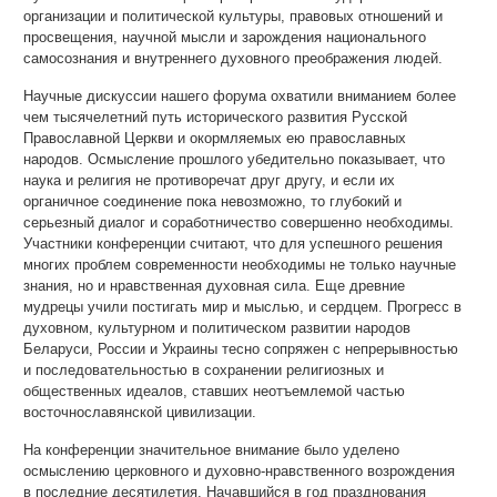
организации и политической культуры, правовых отношений и
просвещения, научной мысли и зарождения национального
самосознания и внутреннего духовного преображения людей.
Научные дискуссии нашего форума охватили вниманием более
чем тысячелетний путь исторического развития Русской
Православной Церкви и окормляемых ею православных
народов. Осмысление прошлого убедительно показывает, что
наука и религия не противоречат друг другу, и если их
органичное соединение пока невозможно, то глубокий и
серьезный диалог и соработничество совершенно необходимы.
Участники конференции считают, что для успешного решения
многих проблем современности необходимы не только научные
знания, но и нравственная духовная сила. Еще древние
мудрецы учили постигать мир и мыслью, и сердцем. Прогресс в
духовном, культурном и политическом развитии народов
Беларуси, России и Украины тесно сопряжен с непрерывностью
и последовательностью в сохранении религиозных и
общественных идеалов, ставших неотъемлемой частью
восточнославянской цивилизации.
На конференции значительное внимание было уделено
осмыслению церковного и духовно-нравственного возрождения
в последние десятилетия. Начавшийся в год празднования