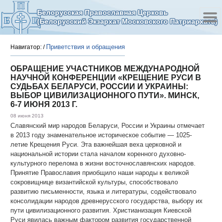
Белорусская Православная Церковь
(Белорусский Экзархат Московского Патриархата)
Приветствия и обращения
Навигатор:
/
ОБРАЩЕНИЕ УЧАСТНИКОВ МЕЖДУНАРОДНОЙ
НАУЧНОЙ КОНФЕРЕНЦИИ «КРЕЩЕНИЕ РУСИ В
СУДЬБАХ БЕЛАРУСИ, РОССИИ И УКРАИНЫ:
ВЫБОР ЦИВИЛИЗАЦИОННОГО ПУТИ». МИНСК,
6-7 ИЮНЯ 2013 Г.
08 июня 2013
Славянский мир народов Беларуси, России и Украины отмечает
в 2013 году знаменательное историческое событие — 1025-
летие Крещения Руси. Эта важнейшая веха церковной и
национальной истории стала началом коренного духовно-
культурного перелома в жизни восточнославянских народов.
Принятие Православия приобщило наши народы к великой
сокровищнице византийской культуры, способствовало
развитию письменности, языка и литературы, содействовало
консолидации народов древнерусского государства, выбору их
пути цивилизационного развития. Христианизация Киевской
Руси явилась важным фактором развития государственной