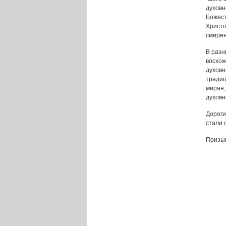
духовн
Божест
Христо
смирен
В разн
восхож
духовн
традиц
мирян;
духовн
Дороги
стали 
Призыв