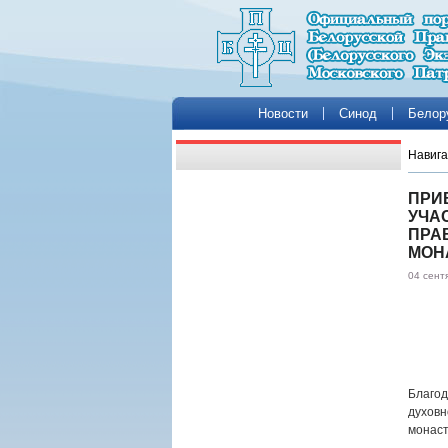
Новости
Синод
Белор
Навига
ПРИ
УЧА
ПРА
МОНА
04 сент
Благод
духовн
монаст