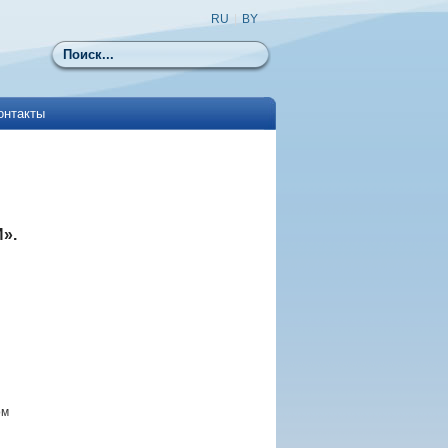
RU
|
BY
Поиск
онтакты
».
ом