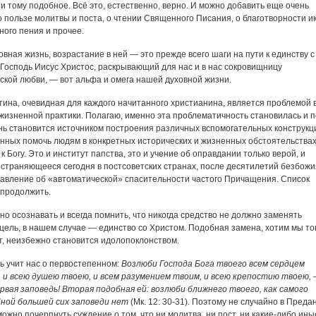
 и тому подобное. Всё это, естественно, верно. И можно добавить еще очень
о пользе молитвы и поста, о чтении Священного Писания, о благотворности ик
ного пения и прочее.
овная жизнь, возрастание в ней ― это прежде всего шаги на пути к единству с
 Господь Иисус Христос, раскрывающий для нас и в нас сокровищницу
ской любви, ― вот альфа и омега нашей духовной жизни.
тина, очевидная для каждого начитанного христианина, является проблемой 
жизненной практики. Полагаю, именно эта проблематичность становилась и п
нь становится источником построения различных вспомогательных конструкц
нных помочь людям в конкретных исторических и жизненных обстоятельства
 к Богу. Это и институт папства, это и учение об оправдании только верой, и
страняющееся сегодня в постсоветских странах, после десятилетий безбожи
авление об «автоматической» спасительности частого Причащения. Список
продолжить.
но осознавать и всегда помнить, что никогда средство не должно заменять
цель, в нашем случае ― единство со Христом. Подобная замена, хотим мы то
т, неизбежно становится идолопоклонством.
ь учит нас о первостепенном:
Возлюби Господа Бога твоего всем сердцем
 и всею душею твоею, и всем разумением твоим, и всею крепостию твоею,
рвая заповедь! Вторая подобная ей: возлюби ближнего твоего, как самого
Иной большей сих заповеди нет
(Мк. 12: 30-31). Поэтому не случайно в Преда
можно почерпнуть суждение о том, что ни молитва, ни пост, ни какие-либо ины