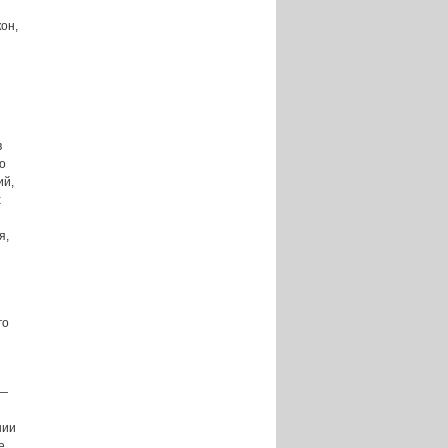
он,
в
о
ий,
х
я,
го
 —
нии
е