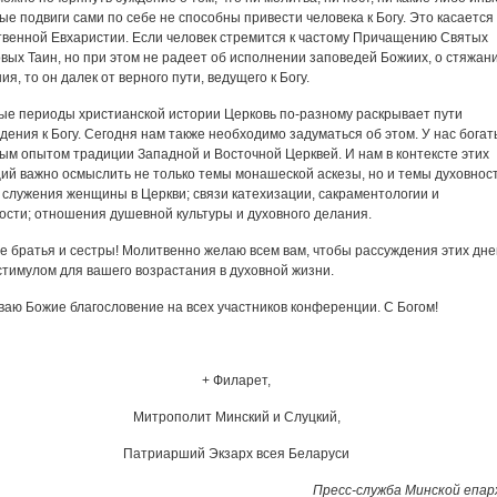
ые подвиги сами по себе не способны привести человека к Богу. Это касается
венной Евхаристии. Если человек стремится к частому Причащению Святых
вых Таин, но при этом не радеет об исполнении заповедей Божиих, о стяжан
ия, то он далек от верного пути, ведущего к Богу.
ые периоды христианской истории Церковь по-разному раскрывает пути
дения к Богу. Сегодня нам также необходимо задуматься об этом. У нас бога
ым опытом традиции Западной и Восточной Церквей. И нам в контексте этих
ий важно осмыслить не только темы монашеской аскезы, но и темы духовнос
 служения женщины в Церкви; связи катехизации, сакраментологии и
ости; отношения душевной культуры и духовного делания.
е братья и сестры! Молитвенно желаю всем вам, чтобы рассуждения этих дне
стимулом для вашего возрастания в духовной жизни.
аю Божие благословение на всех участников конференции. С Богом!
+ Филарет,
Митрополит Минский и Слуцкий,
Патриарший Экзарх всея Беларуси
Пресс-служба Минской епар