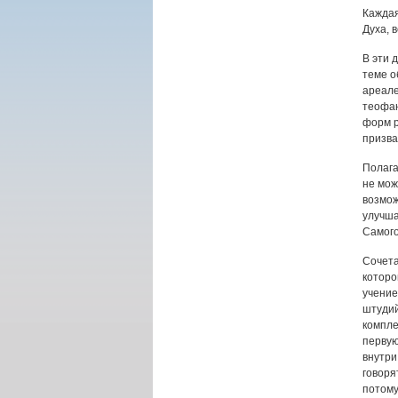
Каждая
Духа, 
В эти 
теме о
ареале
теофан
форм р
призва
Полага
не мож
возмож
улучша
Самого
Сочета
которо
учение
штудий
компле
первую
внутри
говоря
потому