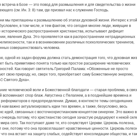
 встреча в Бозе ― это повод для размышления и для свидетельства о жизни
веющего (см. Ин. 3: 8) там, где призвал нас к служению Господь.
дни мы приглашены к размышлению об этапах духовной жизни. Интерес к это
бусловлен, в том числе, и тем фактом, что сегодня многие люди, живущие в
 исторического распространения христианства, испытывают дефицит
ии, явления Духа. Это проявляется как в распространении нетрадиционных
елигиозности, так и в возникновении различных психологических тренингов,
нных совершенствовать человека.
ю, одной из задач форума должна стать демонстрация того, что духовная жи
ет быть примитивно понята только как простое расширение человеческих
ностей. Как говорит святитель Григорий Палама: «Обоженные не просто
ют свою природу, но, сверх того, приобретают саму Божественную энергию,
 Святого Духа».
ние человеческой воли и Божественной благодати ― старая проблема, в связ
й вспоминают спор блаж. Августина с Пелагием, а в позднейшие времена и
 реформаторов о предопределении. Думаю, в контексте темы сегодняшних
 нам важно актуализировать идеи тех времен, а также, безусловно, весь
кс идей, связанных с восточнохристианским концептом синергии. Это важно в
 очередь потому, что христианство сегодня зачастую редуцируют к некой сил
 мира сего. Так поступают даже те, кто сочувствует Церкви. Церковь полезна,
т они, потому что она провозглашает нравственные ценности. Церковь полез
 что она встает на защиту слабых, содействует консолидации общества, и та