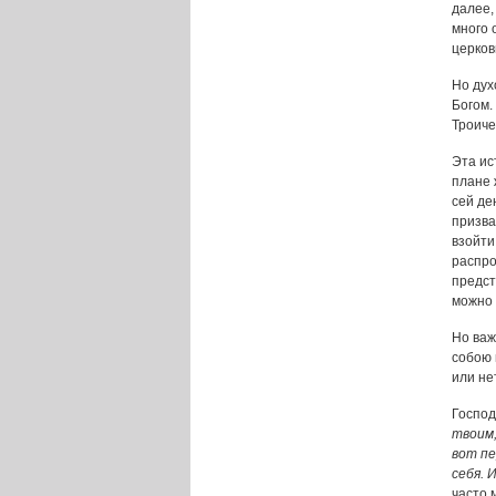
далее,
много 
церков
Но дух
Богом.
Троиче
Эта ис
плане 
сей де
призва
взойти
распро
предст
можно 
Но важ
собою 
или не
Господ
твоим,
вот пе
себя. 
часто 