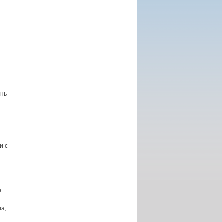
й
знь
и с
е
на,
к