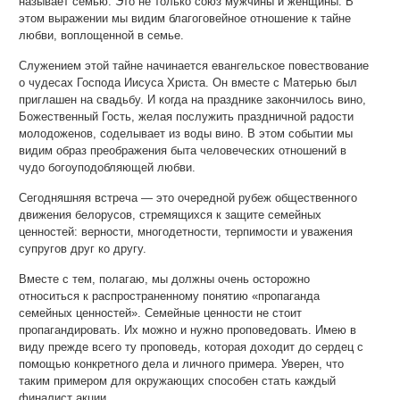
называет семью. Это не только союз мужчины и женщины. В
этом выражении мы видим благоговейное отношение к тайне
любви, воплощенной в семье.
Служением этой тайне начинается евангельское повествование
о чудесах Господа Иисуса Христа. Он вместе с Матерью был
приглашен на свадьбу. И когда на празднике закончилось вино,
Божественный Гость, желая послужить праздничной радости
молодоженов, соделывает из воды вино. В этом событии мы
видим образ преображения быта человеческих отношений в
чудо богоуподобляющей любви.
Сегодняшняя встреча — это очередной рубеж общественного
движения белорусов, стремящихся к защите семейных
ценностей: верности, многодетности, терпимости и уважения
супругов друг ко другу.
Вместе с тем, полагаю, мы должны очень осторожно
относиться к распространенному понятию «пропаганда
семейных ценностей». Семейные ценности не стоит
пропагандировать. Их можно и нужно проповедовать. Имею в
виду прежде всего ту проповедь, которая доходит до сердец с
помощью конкретного дела и личного примера. Уверен, что
таким примером для окружающих способен стать каждый
финалист акции.