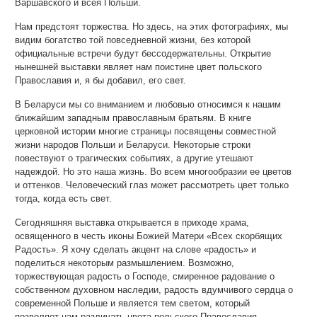
Варшавского и всея Польши.
Нам предстоят торжества. Но здесь, на этих фотографиях, мы
видим богатство той повседневной жизни, без которой
официальные встречи будут бессодержательны. Открытие
нынешней выставки являет нам поистине цвет польского
Православия и, я бы добавил, его свет.
В Беларуси мы со вниманием и любовью относимся к нашим
ближайшим западным православным братьям. В книге
церковной истории многие страницы посвящены совместной
жизни народов Польши и Беларуси. Некоторые строки
повествуют о трагических событиях, а другие утешают
надеждой. Но это наша жизнь. Во всем многообразии ее цветов
и оттенков. Человеческий глаз может рассмотреть цвет только
тогда, когда есть свет.
Сегодняшняя выставка открывается в приходе храма,
освященного в честь иконы Божией Матери «Всех скорбящих
Радость». Я хочу сделать акцент на слове «радость» и
поделиться некоторым размышлением. Возможно,
торжествующая радость о Господе, смиренное радование о
собственном духовном наследии, радость вдумчивого сердца о
современной Польше и является тем светом, который
позволяет нам различать цвета польского Православия.