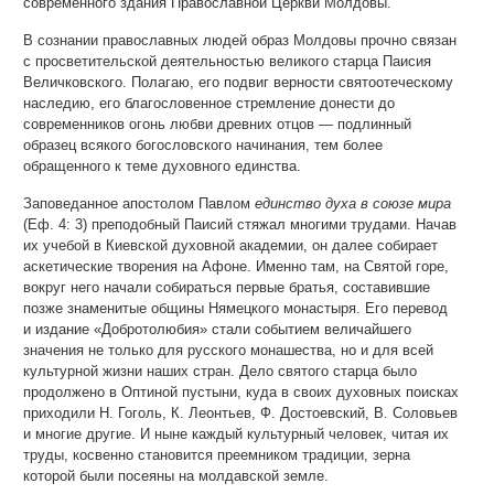
современного здания Православной Церкви Молдовы.
В сознании православных людей образ Молдовы прочно связан
с просветительской деятельностью великого старца Паисия
Величковского. Полагаю, его подвиг верности святоотеческому
наследию, его благословенное стремление донести до
современников огонь любви древних отцов — подлинный
образец всякого богословского начинания, тем более
обращенного к теме духовного единства.
Заповеданное апостолом Павлом
единство духа в союзе мира
(Еф. 4: 3) преподобный Паисий стяжал многими трудами. Начав
их учебой в Киевской духовной академии, он далее собирает
аскетические творения на Афоне. Именно там, на Святой горе,
вокруг него начали собираться первые братья, составившие
позже знаменитые общины Нямецкого монастыря. Его перевод
и издание «Добротолюбия» стали событием величайшего
значения не только для русского монашества, но и для всей
культурной жизни наших стран. Дело святого старца было
продолжено в Оптиной пустыни, куда в своих духовных поисках
приходили Н. Гоголь, К. Леонтьев, Ф. Достоевский, В. Соловьев
и многие другие. И ныне каждый культурный человек, читая их
труды, косвенно становится преемником традиции, зерна
которой были посеяны на молдавской земле.