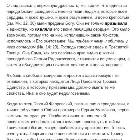
Оглядываясь в церковную древность, мы видим, что единство
народа Божия созидалось именно теми людьми, которые всем
сердцем, и всею душею, и всем разумением, и всею крепостью
(см. Мк. 12: 30) были преданы Богу. Они не только
призывали
к единству, но и
являли
его своим любящим сердцем. Это было
возможно, потому что на них, исполнивших закон Христов,
исполнялось и Его обетование:
Мы придем к нему и обитель у
него сотворим
(Ин. 14: 23). Господь говорит здесь о Пресвятой
Троице. Она Сама, как это особенно ярко видно в житии
преподобного Сергия Радонежского, становится исцеляющим, а
затем и объединяющим началом личности и целых народов.
Любовь и свобода, смирение и простота характеризуют те
отношения, в которых находятся Лица Пресвятой Троицы.
Единство, к которому призваны мы, должно иметь те же
свойства. Иначе оно будет недолговечным.
Когда-то отец Георгий Флоровский, размышляя о триадологии, а
точнее об учении о Софии протоиерея Сергия Булгакова, верно
замечал следующее. Проблематичность последней
проистекает из неадекватного желания проникнуть в тайны
Троического бытия, минуя проблематику христологии. То есть
речь у отца Георгия шла о невозможности помыслить Троицу
без того, чтобы Ее откровение было осознано в перспективе