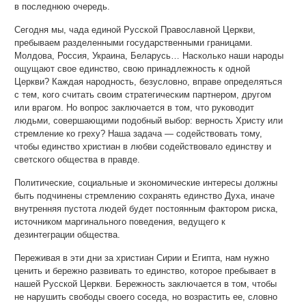
в последнюю очередь.
Сегодня мы, чада единой Русской Православной Церкви,
пребываем разделенными государственными границами.
Молдова, Россия, Украина, Беларусь… Насколько наши народы
ощущают свое единство, свою принадлежность к одной
Церкви? Каждая народность, безусловно, вправе определяться
с тем, кого считать своим стратегическим партнером, другом
или врагом. Но вопрос заключается в том, что руководит
людьми, совершающими подобный выбор: верность Христу или
стремление ко греху? Наша задача — содействовать тому,
чтобы единство христиан в любви содействовало единству и
светского общества в правде.
Политические, социальные и экономические интересы должны
быть подчинены стремлению сохранять единство Духа, иначе
внутренняя пустота людей будет постоянным фактором риска,
источником маргинального поведения, ведущего к
дезинтеграции общества.
Переживая в эти дни за христиан Сирии и Египта, нам нужно
ценить и бережно развивать то единство, которое пребывает в
нашей Русской Церкви. Бережность заключается в том, чтобы
не нарушить свободы своего соседа, но возрастить ее, словно